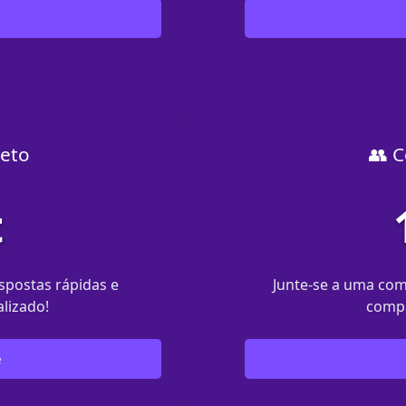
reto
👥 
t
espostas rápidas e
Junte-se a uma com
lizado!
compa
e