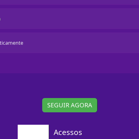
a
aticamente
SEGUIR AGORA
Acessos