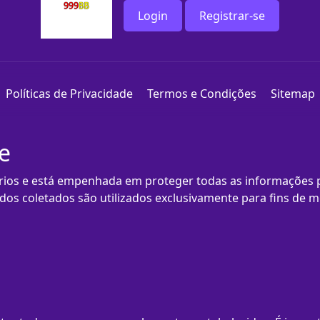
Login
Registrar-se
Políticas de Privacidade
Termos e Condições
Sitemap
de
ários e está empenhada em proteger todas as informações 
os coletados são utilizados exclusivamente para fins de m