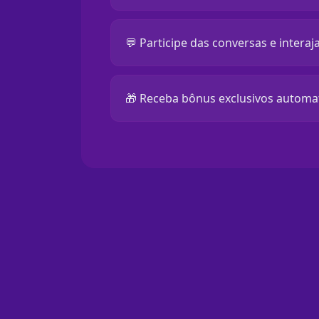
💬 Participe das conversas e interaj
🎁 Receba bônus exclusivos autom