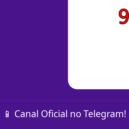
📱 Canal Oficial no Telegram!