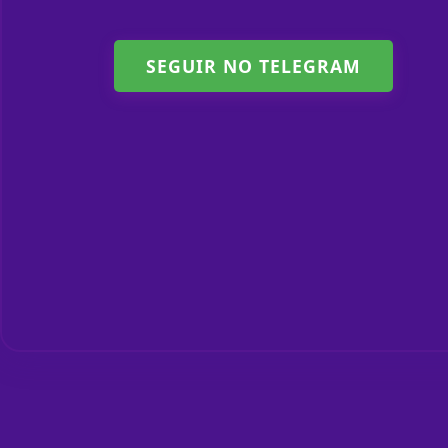
SEGUIR NO TELEGRAM