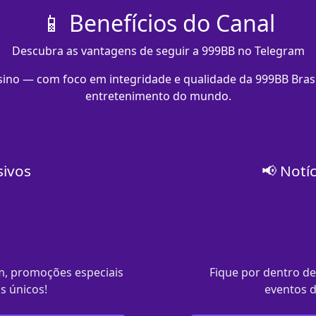
📱 Benefícios do Canal
Descubra as vantagens de seguir a 999BB no Telegram
assino — com foco em integridade e qualidade da 999BB Brasi
entretenimento do mundo.
sivos
📢 Notí
m, promoções especiais
Fique por dentro d
s únicos!
eventos d