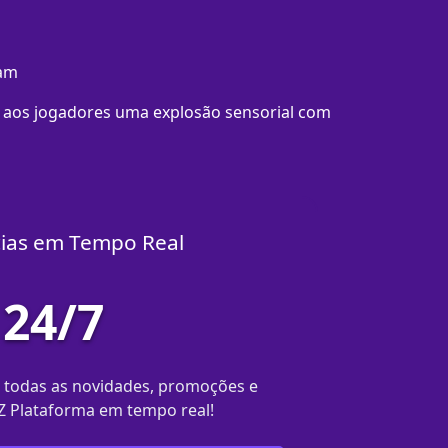
ram
a aos jogadores uma explosão sensorial com
cias em Tempo Real
24/7
e todas as novidades, promoções e
Z Plataforma em tempo real!