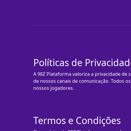
Políticas de Privacida
A 98Z Plataforma valoriza a privacidade de
de nossos canais de comunicação. Todos os 
nossos jogadores.
Termos e Condições