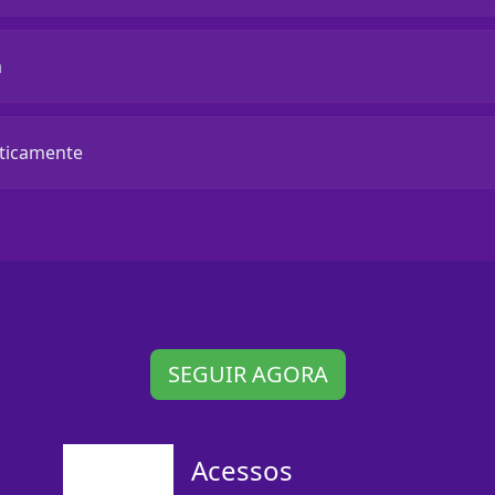
a
aticamente
SEGUIR AGORA
Acessos