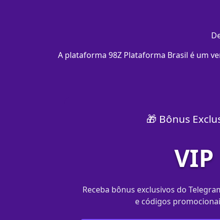
De
A plataforma 98Z Plataforma Brasil é um v
🎁 Bônus Exclu
VIP
Receba bônus exclusivos do Telegra
e códigos promocionai