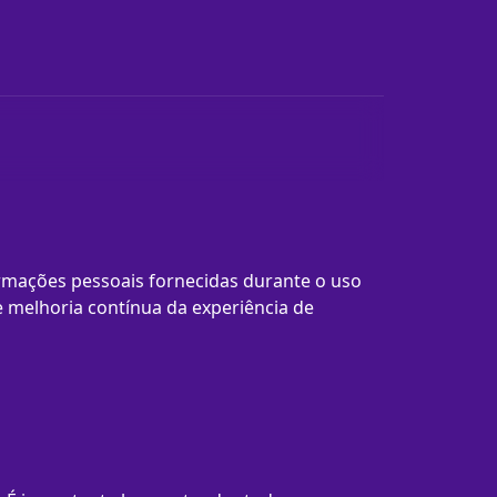
ormações pessoais fornecidas durante o uso
e melhoria contínua da experiência de