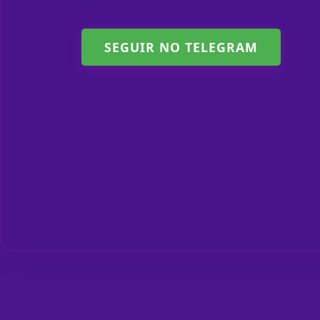
SEGUIR NO TELEGRAM