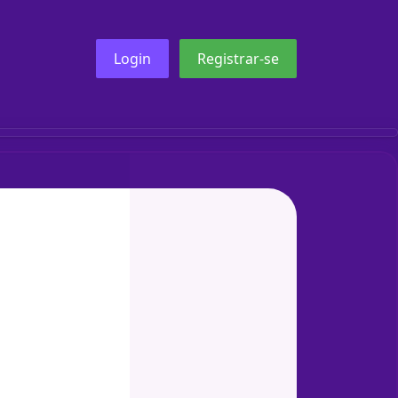
Login
Registrar-se