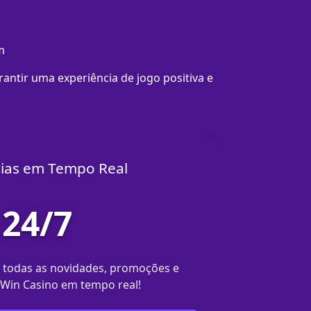
m
antir uma experiência de jogo positiva e
cias em Tempo Real
24/7
e todas as novidades, promoções e
8Win Casino em tempo real!