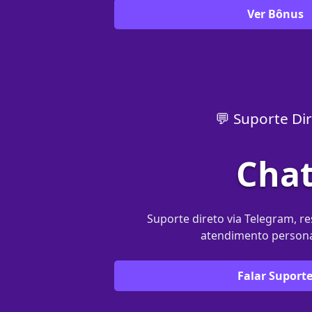
Ver Bônus
💬 Suporte Di
Cha
Suporte direto via Telegram, r
atendimento persona
Falar Suport