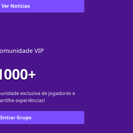
Ver Notícias
Comunidade VIP
1000+
unidade exclusiva de jogadores e
rtilhe experiências!
Entrar Grupo