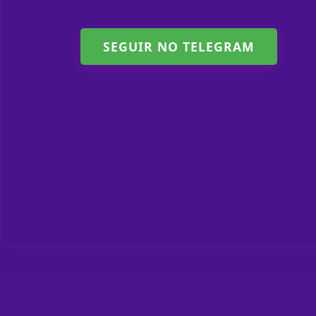
SEGUIR NO TELEGRAM