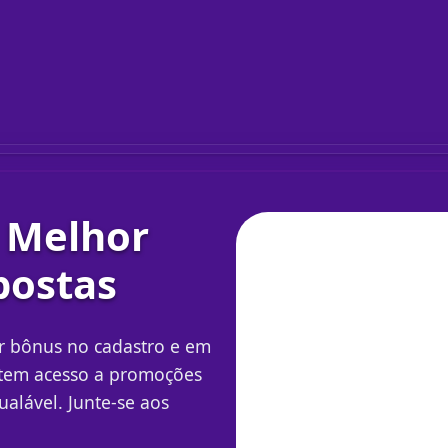
A Melhor
postas
r bônus no cadastro e em
 tem acesso a promoções
ualável. Junte-se aos