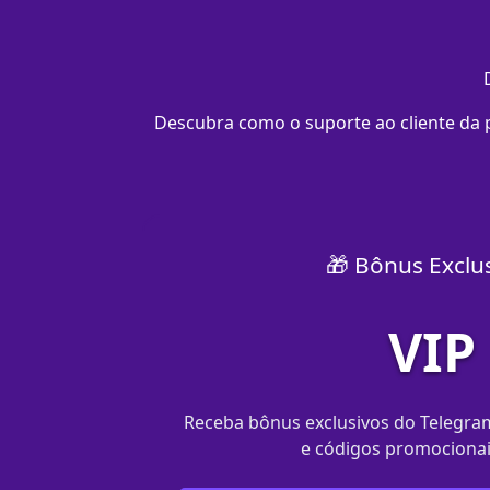
Descubra como o suporte ao cliente da
🎁 Bônus Exclu
VIP
Receba bônus exclusivos do Telegra
e códigos promocionai