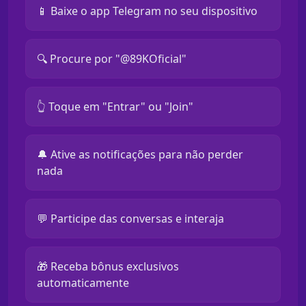
📱 Baixe o app Telegram no seu dispositivo
🔍 Procure por "@89KOficial"
👆 Toque em "Entrar" ou "Join"
🔔 Ative as notificações para não perder
nada
💬 Participe das conversas e interaja
🎁 Receba bônus exclusivos
automaticamente