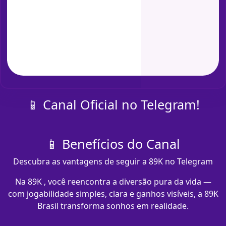
📱 Canal Oficial no Telegram!
📱 Benefícios do Canal
Descubra as vantagens de seguir a 89K no Telegram
Na 89K , você reencontra a diversão pura da vida —
com jogabilidade simples, clara e ganhos visíveis, a 89K
Brasil transforma sonhos em realidade.