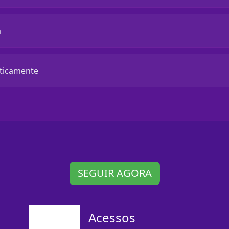
a
aticamente
SEGUIR AGORA
Acessos