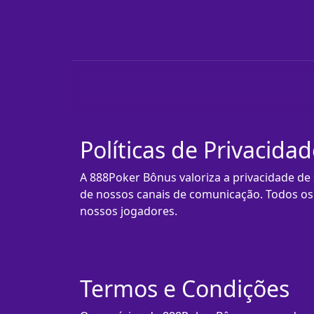
Políticas de Privacida
A 888Poker Bônus valoriza a privacidade d
de nossos canais de comunicação. Todos os 
nossos jogadores.
Termos e Condições