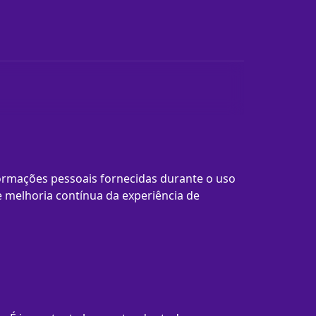
ormações pessoais fornecidas durante o uso
e melhoria contínua da experiência de