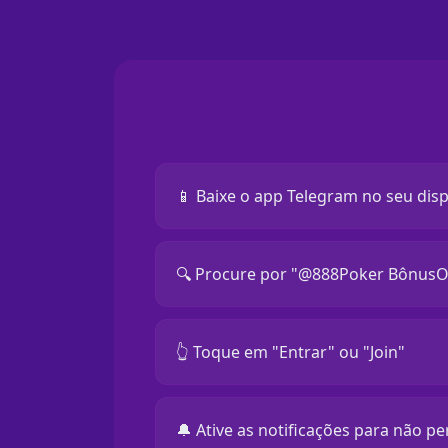
📱 Baixe o app Telegram no seu disp
🔍 Procure por "@888Poker BônusOf
👆 Toque em "Entrar" ou "Join"
🔔 Ative as notificações para não p