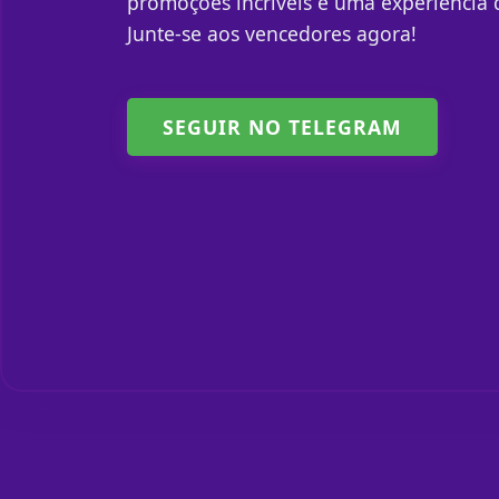
promoções incríveis e uma experiência d
Junte-se aos vencedores agora!
SEGUIR NO TELEGRAM