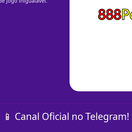
e jogo inigualável.
📱 Canal Oficial no Telegram!