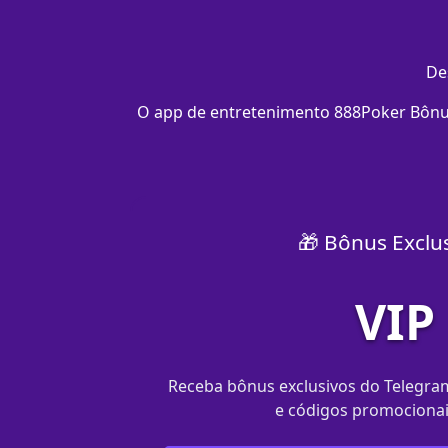
De
O app de entretenimento 888Poker Bônus 
🎁 Bônus Exclu
VIP
Receba bônus exclusivos do Telegra
e códigos promocionai