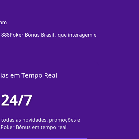
ram
 888Poker Bônus Brasil , que interagem e
cias em Tempo Real
24/7
e todas as novidades, promoções e
8Poker Bônus em tempo real!