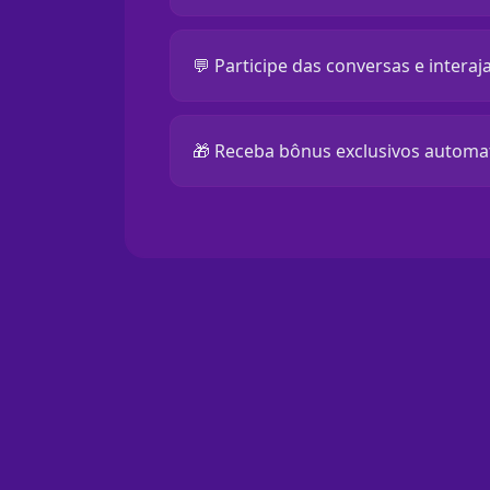
💬 Participe das conversas e interaj
🎁 Receba bônus exclusivos autom