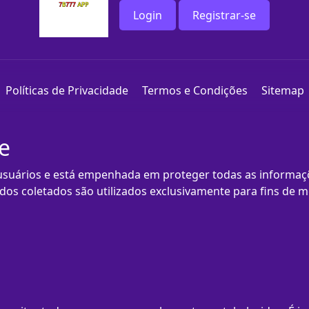
Login
Registrar-se
Políticas de Privacidade
Termos e Condições
Sitemap
de
 usuários e está empenhada em proteger todas as informaç
os coletados são utilizados exclusivamente para fins de m