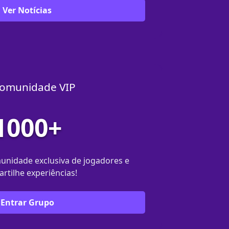
Ver Notícias
Comunidade VIP
1000+
unidade exclusiva de jogadores e
rtilhe experiências!
Entrar Grupo