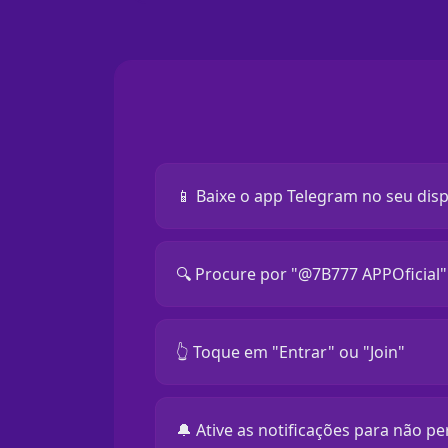
📱 Baixe o app Telegram no seu disp
🔍 Procure por "@7B777 APPOficial"
👆 Toque em "Entrar" ou "Join"
🔔 Ative as notificações para não p