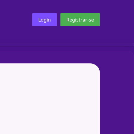
Login
Registrar-se