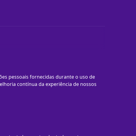
ões pessoais fornecidas durante o uso de
elhoria contínua da experiência de nossos