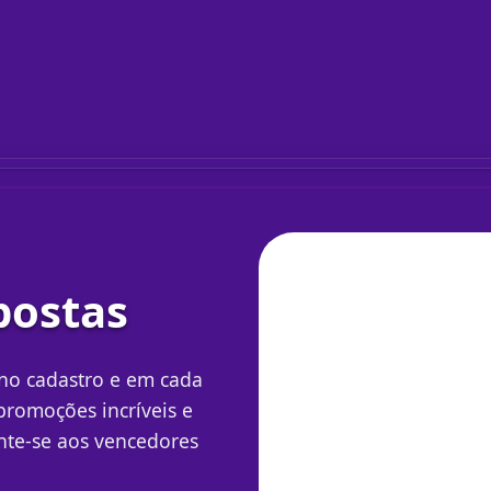
postas
no cadastro e em cada
promoções incríveis e
unte-se aos vencedores