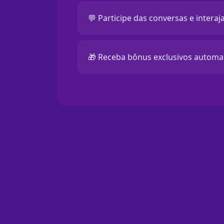
💬 Participe das conversas e interaj
🎁 Receba bônus exclusivos autom