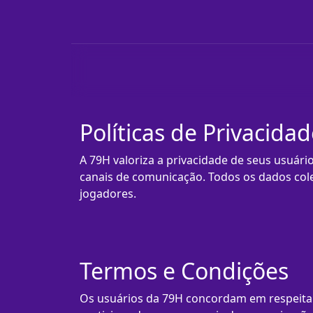
Políticas de Privacida
A 79H valoriza a privacidade de seus usuár
canais de comunicação. Todos os dados cole
jogadores.
Termos e Condições
Os usuários da 79H concordam em respeitar 