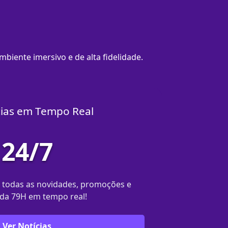
biente imersivo e de alta fidelidade.
cias em Tempo Real
24/7
e todas as novidades, promoções e
 da 79H em tempo real!
Ver Notícias