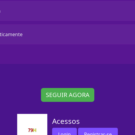
a
aticamente
SEGUIR AGORA
Acessos
Login
Registrar-se