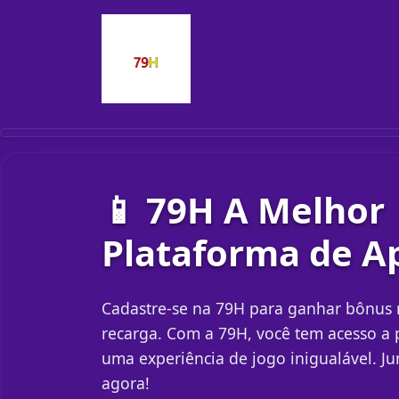
📱 79H A Melhor
Plataforma de A
Cadastre-se na 79H para ganhar bônus 
recarga. Com a 79H, você tem acesso a 
uma experiência de jogo inigualável. J
agora!