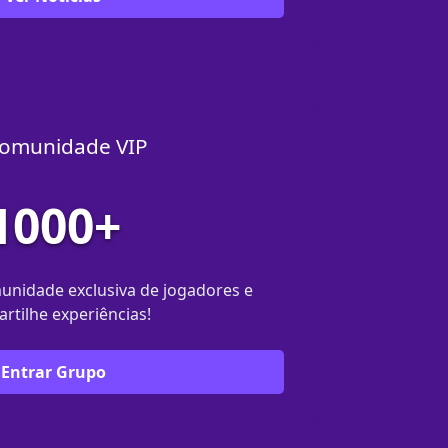
Comunidade VIP
1000+
unidade exclusiva de jogadores e
rtilhe experiências!
Entrar Grupo