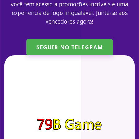
você tem acesso a promoções incríveis e uma
experiência de jogo inigualável. Junte-se aos
vencedores agora!
SEGUIR NO TELEGRAM