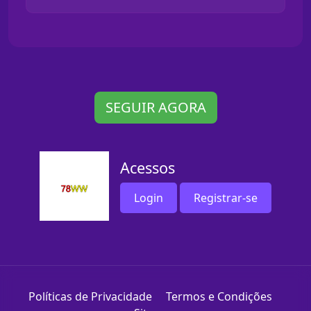
SEGUIR AGORA
Acessos
Login
Registrar-se
Políticas de Privacidade
Termos e Condições