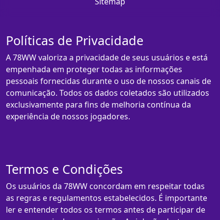
Sitemap
Políticas de Privacidade
A 78WW valoriza a privacidade de seus usuários e está
empenhada em proteger todas as informações
pessoais fornecidas durante o uso de nossos canais de
comunicação. Todos os dados coletados são utilizados
exclusivamente para fins de melhoria contínua da
experiência de nossos jogadores.
Termos e Condições
Os usuários da 78WW concordam em respeitar todas
as regras e regulamentos estabelecidos. É importante
ler e entender todos os termos antes de participar de