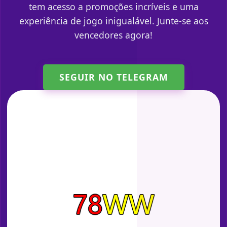
tem acesso a promoções incríveis e uma
experiência de jogo inigualável. Junte-se aos
vencedores agora!
SEGUIR NO TELEGRAM