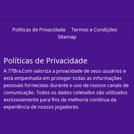
Políticas de Privacidade
Termos e Condições
Sitemap
Políticas de Privacidade
A 77Bra.Com valoriza a privacidade de seus usuários e
está empenhada em proteger todas as informações
pessoais fornecidas durante o uso de nossos canais de
comunicação. Todos os dados coletados são utilizados
exclusivamente para fins de melhoria contínua da
experiência de nossos jogadores.