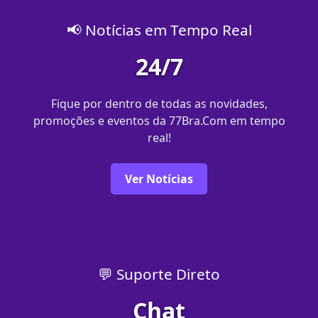
📢 Notícias em Tempo Real
24/7
Fique por dentro de todas as novidades,
promoções e eventos da 77Bra.Com em tempo
real!
Ver Notícias
💬 Suporte Direto
Chat