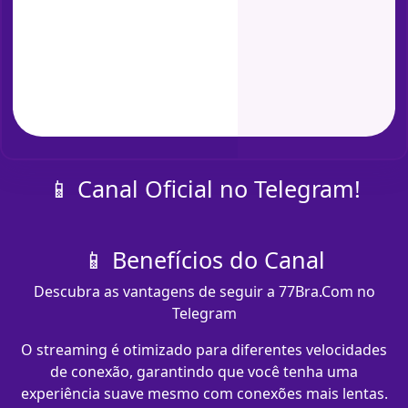
📱 Canal Oficial no Telegram!
📱 Benefícios do Canal
Descubra as vantagens de seguir a 77Bra.Com no
Telegram
O streaming é otimizado para diferentes velocidades
de conexão, garantindo que você tenha uma
experiência suave mesmo com conexões mais lentas.