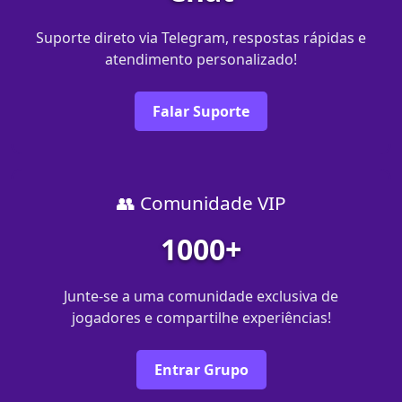
Suporte direto via Telegram, respostas rápidas e
atendimento personalizado!
Falar Suporte
👥 Comunidade VIP
1000+
Junte-se a uma comunidade exclusiva de
jogadores e compartilhe experiências!
Entrar Grupo