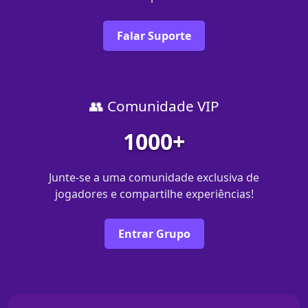
Falar Suporte
👥 Comunidade VIP
1000+
Junte-se a uma comunidade exclusiva de
jogadores e compartilhe experiências!
Entrar Grupo