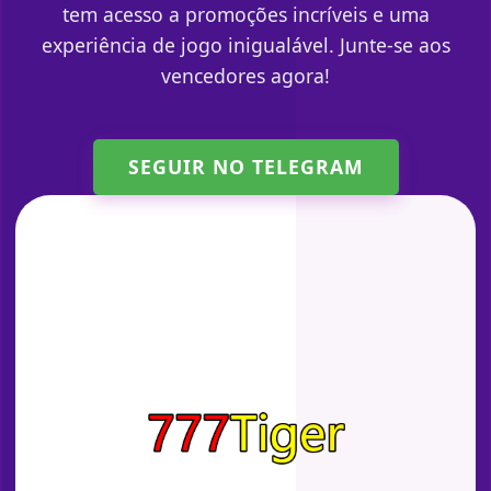
tem acesso a promoções incríveis e uma
experiência de jogo inigualável. Junte-se aos
vencedores agora!
SEGUIR NO TELEGRAM