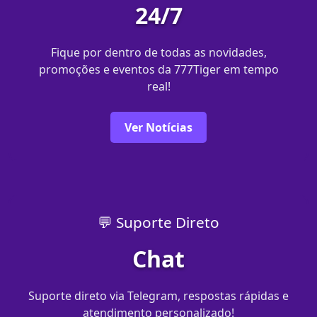
24/7
Fique por dentro de todas as novidades,
promoções e eventos da 777Tiger em tempo
real!
Ver Notícias
💬 Suporte Direto
Chat
Suporte direto via Telegram, respostas rápidas e
atendimento personalizado!