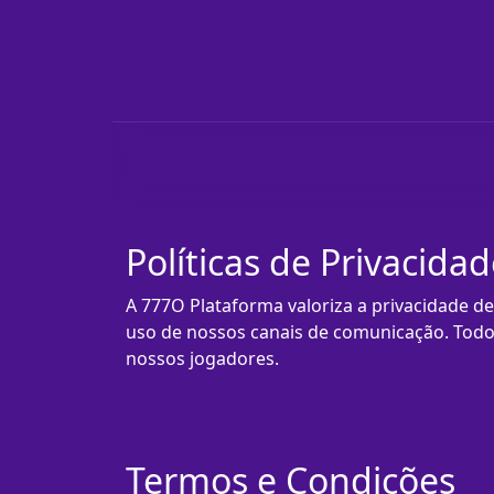
Políticas de Privacida
A 777O Plataforma valoriza a privacidade d
uso de nossos canais de comunicação. Todos
nossos jogadores.
Termos e Condições