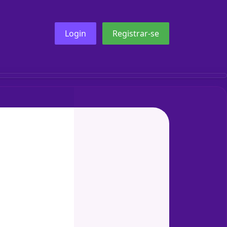
Login
Registrar-se