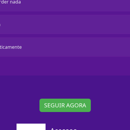
erder nada
a
aticamente
SEGUIR AGORA