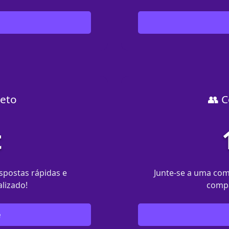
reto
👥 
t
espostas rápidas e
Junte-se a uma com
lizado!
compa
e