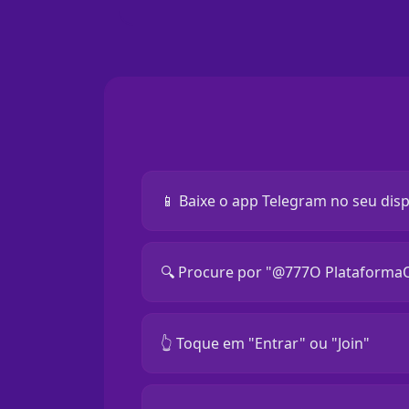
📱 Baixe o app Telegram no seu disp
🔍 Procure por "@777O PlataformaOf
👆 Toque em "Entrar" ou "Join"