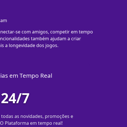
gram
conectar-se com amigos, competir em tempo
funcionalidades também ajudam a criar
s a longevidade dos jogos.
cias em Tempo Real
24/7
e todas as novidades, promoções e
O Plataforma em tempo real!