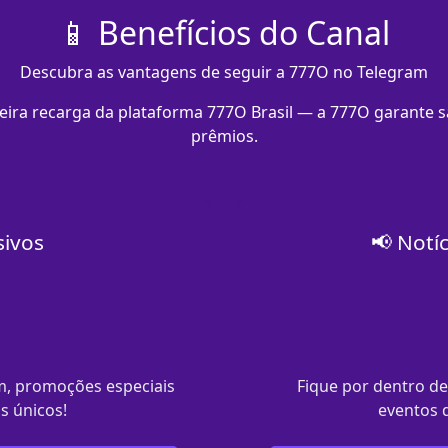
📱 Benefícios do Canal
Descubra as vantagens de seguir a 777O no Telegram
ra recarga da plataforma 777O Brasil — a 777O garante s
prêmios.
sivos
📢 Notí
m, promoções especiais
Fique por dentro d
s únicos!
eventos 