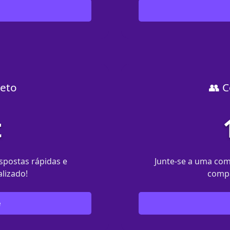
reto
👥 
t
espostas rápidas e
Junte-se a uma com
lizado!
compa
e