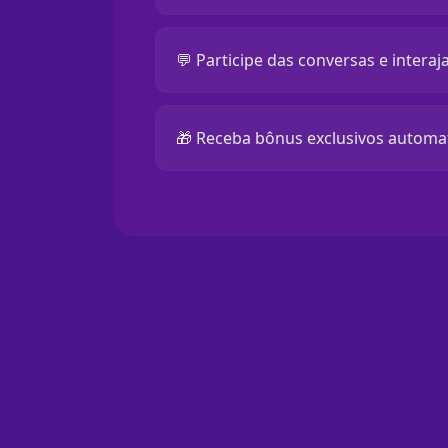
💬 Participe das conversas e interaj
🎁 Receba bônus exclusivos autom