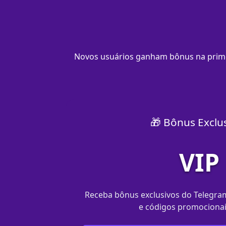
Novos usuários ganham bônus na primei
🎁 Bônus Exclu
VIP
Receba bônus exclusivos do Telegra
e códigos promocionai