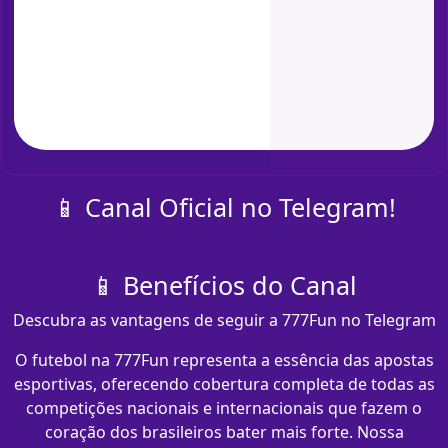
📱 Canal Oficial no Telegram!
📱 Benefícios do Canal
Descubra as vantagens de seguir a 777Fun no Telegram
O futebol na 777Fun representa a essência das apostas
esportivas, oferecendo cobertura completa de todas as
competições nacionais e internacionais que fazem o
coração dos brasileiros bater mais forte. Nossa