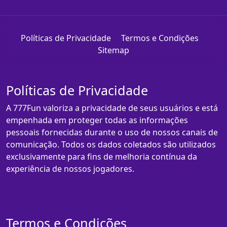
Políticas de Privacidade
Termos e Condições
Sitemap
Políticas de Privacidade
A 777Fun valoriza a privacidade de seus usuários e está
empenhada em proteger todas as informações
pessoais fornecidas durante o uso de nossos canais de
comunicação. Todos os dados coletados são utilizados
exclusivamente para fins de melhoria contínua da
experiência de nossos jogadores.
Termos e Condições