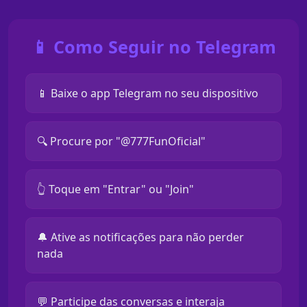
📱 Como Seguir no Telegram
📱 Baixe o app Telegram no seu dispositivo
🔍 Procure por "@777FunOficial"
👆 Toque em "Entrar" ou "Join"
🔔 Ative as notificações para não perder
nada
💬 Participe das conversas e interaja