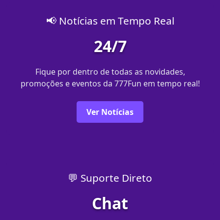
📢 Notícias em Tempo Real
24/7
Fique por dentro de todas as novidades,
promoções e eventos da 777Fun em tempo real!
Ver Notícias
💬 Suporte Direto
Chat