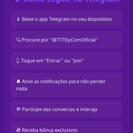
📱 Baixe o app Telegram no seu dispositivo
🔍 Procure por "@777Dy.ComOficial"
👆 Toque em "Entrar" ou "Join"
🔔 Ative as notificações para não perder
nada
💬 Participe das conversas e interaja
🎁 Receba bônus exclusivos