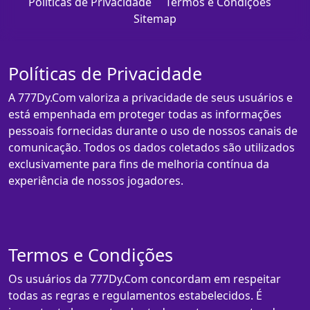
Políticas de Privacidade
Termos e Condições
Sitemap
Políticas de Privacidade
A 777Dy.Com valoriza a privacidade de seus usuários e
está empenhada em proteger todas as informações
pessoais fornecidas durante o uso de nossos canais de
comunicação. Todos os dados coletados são utilizados
exclusivamente para fins de melhoria contínua da
experiência de nossos jogadores.
Termos e Condições
Os usuários da 777Dy.Com concordam em respeitar
todas as regras e regulamentos estabelecidos. É