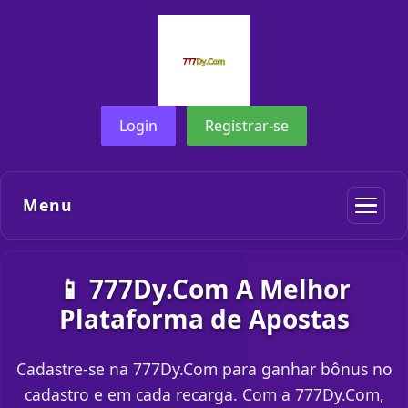
Login
Registrar-se
Menu
📱 777Dy.Com A Melhor
Plataforma de Apostas
Cadastre-se na 777Dy.Com para ganhar bônus no
cadastro e em cada recarga. Com a 777Dy.Com,