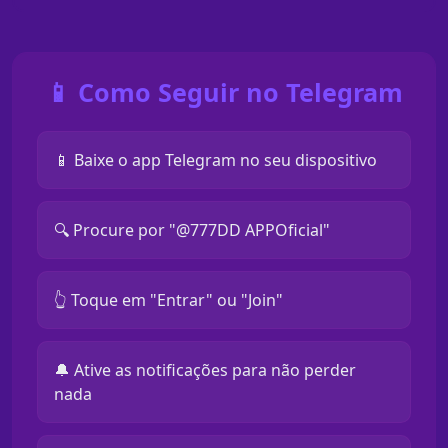
📱 Como Seguir no Telegram
📱 Baixe o app Telegram no seu dispositivo
🔍 Procure por "@777DD APPOficial"
👆 Toque em "Entrar" ou "Join"
🔔 Ative as notificações para não perder
nada