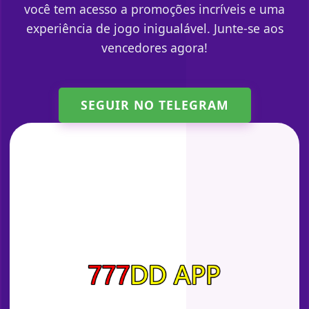
você tem acesso a promoções incríveis e uma
experiência de jogo inigualável. Junte-se aos
vencedores agora!
SEGUIR NO TELEGRAM