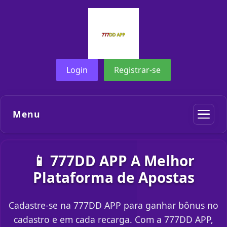
Login
Registrar-se
Menu
📱 777DD APP A Melhor
Plataforma de Apostas
Cadastre-se na 777DD APP para ganhar bônus no
cadastro e em cada recarga. Com a 777DD APP,