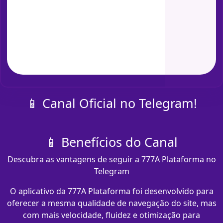
📱 Canal Oficial no Telegram!
📱 Benefícios do Canal
Descubra as vantagens de seguir a 777A Plataforma no
Telegram
O aplicativo da 777A Plataforma foi desenvolvido para
oferecer a mesma qualidade de navegação do site, mas
com mais velocidade, fluidez e otimização para