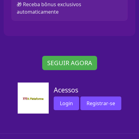
🎁 Receba bônus exclusivos
automaticamente
SEGUIR AGORA
Acessos
Login
Registrar-se