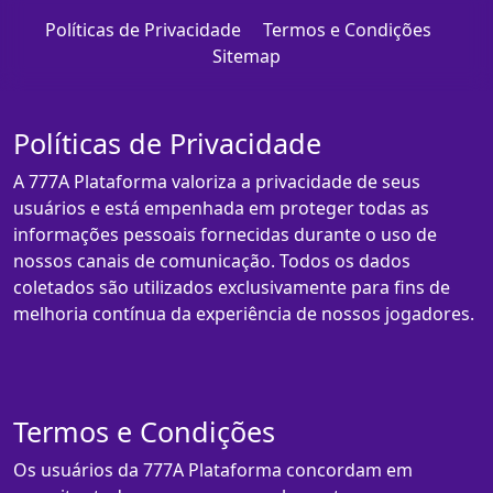
Políticas de Privacidade
Termos e Condições
Sitemap
Políticas de Privacidade
A 777A Plataforma valoriza a privacidade de seus
usuários e está empenhada em proteger todas as
informações pessoais fornecidas durante o uso de
nossos canais de comunicação. Todos os dados
coletados são utilizados exclusivamente para fins de
melhoria contínua da experiência de nossos jogadores.
Termos e Condições
Os usuários da 777A Plataforma concordam em