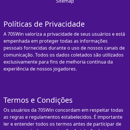
Sitemap
Políticas de Privacidade
A 705Win valoriza a privacidade de seus usuários e está
empenhada em proteger todas as informações
pessoais fornecidas durante o uso de nossos canais de
comunicação. Todos os dados coletados são utilizados
exclusivamente para fins de melhoria contínua da
experiência de nossos jogadores.
Termos e Condições
Os usuários da 705Win concordam em respeitar todas
as regras e regulamentos estabelecidos. É importante
ler e entender todos os termos antes de participar de