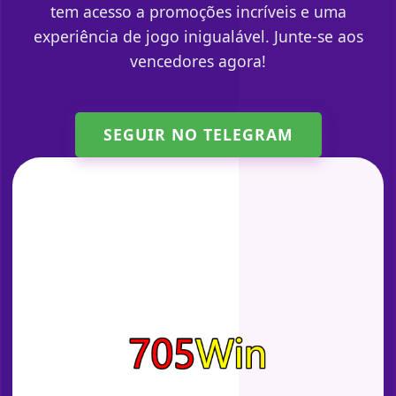
tem acesso a promoções incríveis e uma
experiência de jogo inigualável. Junte-se aos
vencedores agora!
SEGUIR NO TELEGRAM