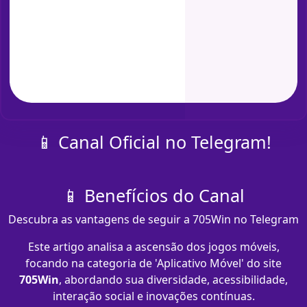
📱 Canal Oficial no Telegram!
📱 Benefícios do Canal
Descubra as vantagens de seguir a 705Win no Telegram
Este artigo analisa a ascensão dos jogos móveis,
focando na categoria de 'Aplicativo Móvel' do site
705Win
, abordando sua diversidade, acessibilidade,
interação social e inovações contínuas.