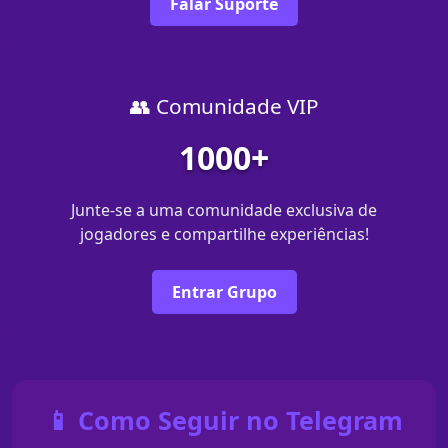
Falar Suporte
👥 Comunidade VIP
1000+
Junte-se a uma comunidade exclusiva de
jogadores e compartilhe experiências!
Entrar Grupo
📱 Como Seguir no Telegram