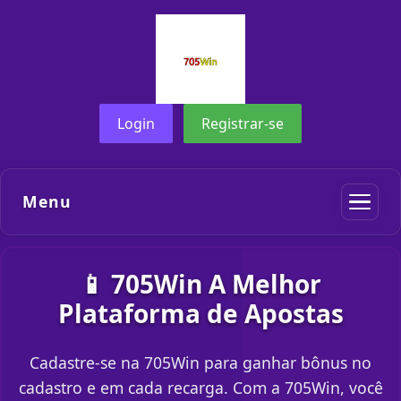
Login
Registrar-se
Menu
📱 705Win A Melhor
Plataforma de Apostas
Cadastre-se na 705Win para ganhar bônus no
cadastro e em cada recarga. Com a 705Win, você