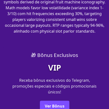
symbols derived de original fruit machine iconography.
Math models favor low volatilidade (variance index 1-
3/10) com hit frequencies exceeding 30%, targeting
players valorizing consistent small wins sobre
occasional large payouts. RTP ranges typically 94-96%,
alinhado com physical slot parlor standards.
🎁 Bônus Exclusivos
VIP
Receba bônus exclusivos do Telegram,
promoções especiais e códigos promocionais
únicos!
Ver Bônus