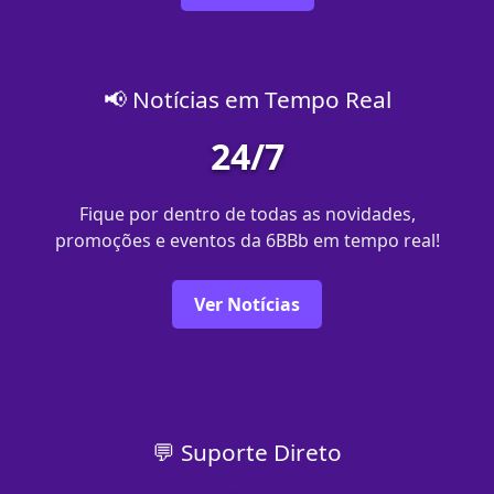
📢 Notícias em Tempo Real
24/7
Fique por dentro de todas as novidades,
promoções e eventos da 6BBb em tempo real!
Ver Notícias
💬 Suporte Direto