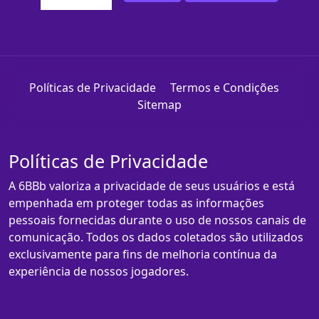
Políticas de Privacidade
Termos e Condições
Sitemap
Políticas de Privacidade
A 6BBb valoriza a privacidade de seus usuários e está
empenhada em proteger todas as informações
pessoais fornecidas durante o uso de nossos canais de
comunicação. Todos os dados coletados são utilizados
exclusivamente para fins de melhoria contínua da
experiência de nossos jogadores.