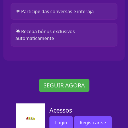
💬 Participe das conversas e interaja
🎁 Receba bônus exclusivos
automaticamente
SEGUIR AGORA
Acessos
Login
Registrar-se