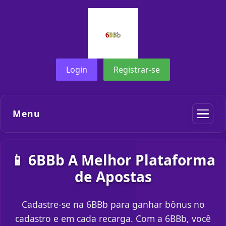
Login
Registrar-se
Menu
📱 6BBb A Melhor Plataforma
de Apostas
Cadastre-se na 6BBb para ganhar bônus no
cadastro e em cada recarga. Com a 6BBb, você