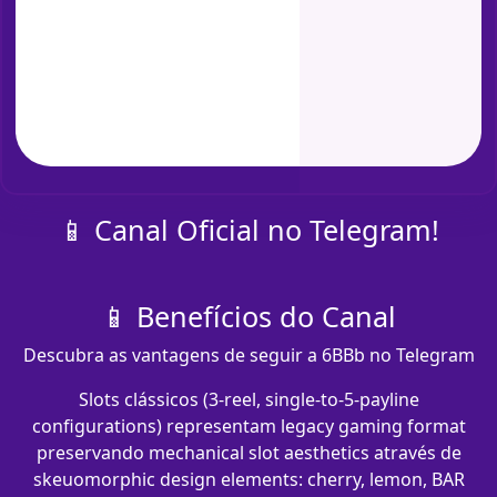
📱 Canal Oficial no Telegram!
📱 Benefícios do Canal
Descubra as vantagens de seguir a 6BBb no Telegram
Slots clássicos (3-reel, single-to-5-payline
configurations) representam legacy gaming format
preservando mechanical slot aesthetics através de
skeuomorphic design elements: cherry, lemon, BAR