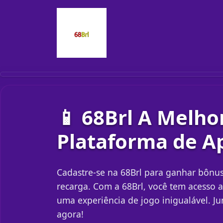
📱 68Brl A Melho
Plataforma de A
Cadastre-se na 68Brl para ganhar bônu
recarga. Com a 68Brl, você tem acesso a
uma experiência de jogo inigualável. J
agora!