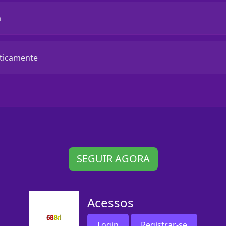
a
aticamente
SEGUIR AGORA
Acessos
Login
Registrar-se