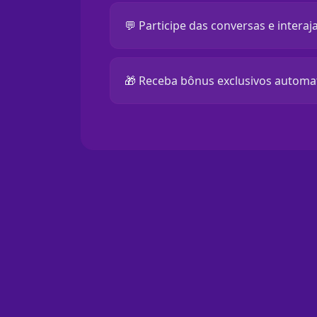
💬 Participe das conversas e interaj
🎁 Receba bônus exclusivos autom