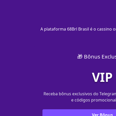
A plataforma 68Brl Brasil é o cassino 
🎁 Bônus Exclu
VIP
Receba bônus exclusivos do Telegra
e códigos promocionai
Ver Bônus