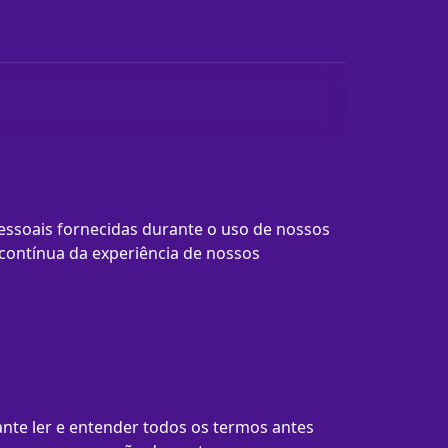
essoais fornecidas durante o uso de nossos
 contínua da experiência de nossos
nte ler e entender todos os termos antes