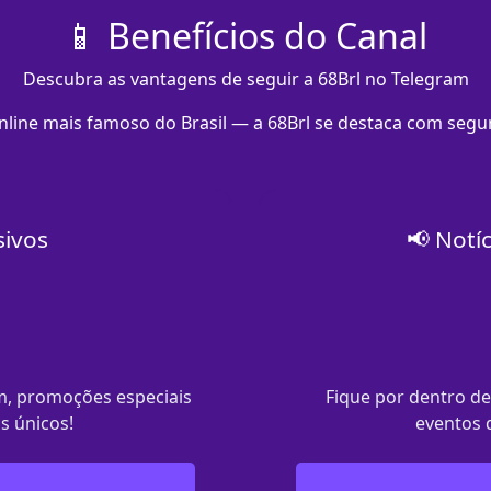
📱 Benefícios do Canal
Descubra as vantagens de seguir a 68Brl no Telegram
online mais famoso do Brasil — a 68Brl se destaca com segur
sivos
📢 Notí
m, promoções especiais
Fique por dentro d
s únicos!
eventos 