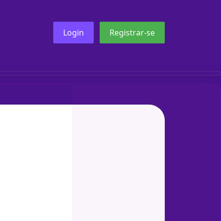
Login
Registrar-se