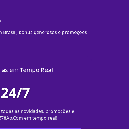
m
m Brasil , bônus generosos e promoções
cias em Tempo Real
24/7
e todas as novidades, promoções e
678Ab.Com em tempo real!