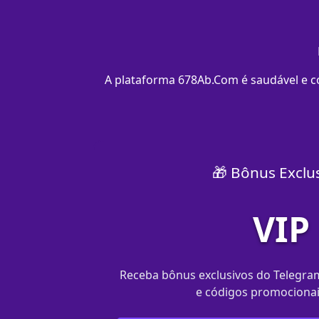
A plataforma 678Ab.Com é saudável e c
🎁 Bônus Exclu
VIP
Receba bônus exclusivos do Telegra
e códigos promocionai