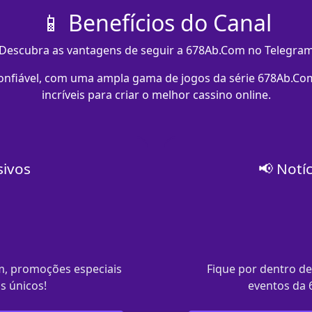
📱 Benefícios do Canal
Descubra as vantagens de seguir a 678Ab.Com no Telegra
onfiável, com uma ampla gama de jogos da série 678Ab.Co
incríveis para criar o melhor cassino online.
sivos
📢 Notí
m, promoções especiais
Fique por dentro d
s únicos!
eventos da 