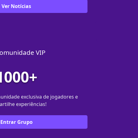
Ver Notícias
Comunidade VIP
1000+
unidade exclusiva de jogadores e
rtilhe experiências!
Entrar Grupo