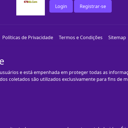
Login
Registrar-se
Políticas de Privacidade
Termos e Condições
Sitemap
de
s usuários e está empenhada em proteger todas as informaç
os coletados são utilizados exclusivamente para fins de m