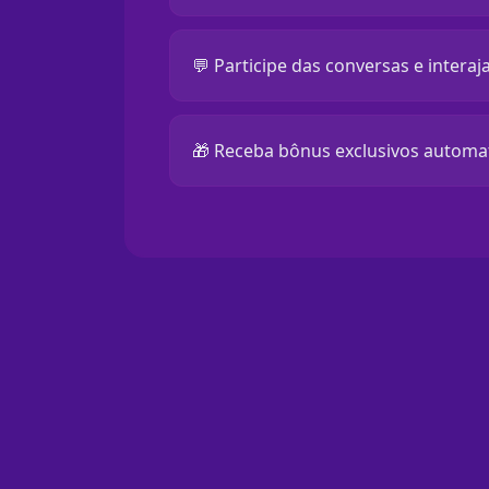
💬 Participe das conversas e interaj
🎁 Receba bônus exclusivos autom