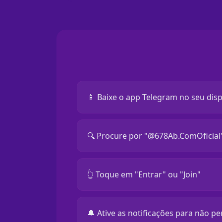
📱 Baixe o app Telegram no seu disp
🔍 Procure por "@678Ab.ComOficial
👆 Toque em "Entrar" ou "Join"
🔔 Ative as notificações para não p