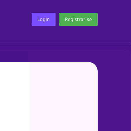
Login
Registrar-se