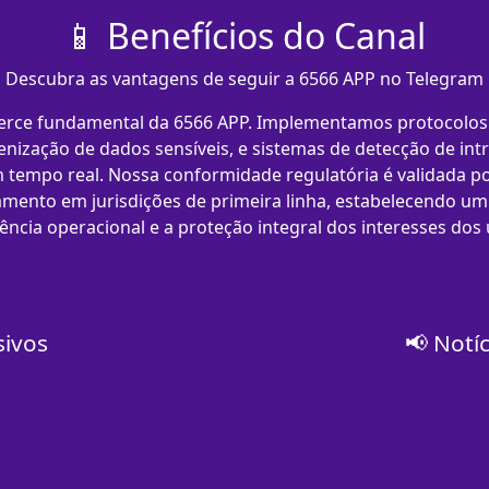
📱 Benefícios do Canal
Descubra as vantagens de seguir a 6566 APP no Telegram
cerce fundamental da 6566 APP. Implementamos protocolos c
kenização de dados sensíveis, e sistemas de detecção de i
empo real. Nossa conformidade regulatória é validada por
ciamento em jurisdições de primeira linha, estabelecendo 
ência operacional e a proteção integral dos interesses dos 
sivos
📢 Notí