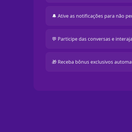
🔔 Ative as notificações para não p
💬 Participe das conversas e interaj
🎁 Receba bônus exclusivos autom