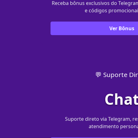
Receba bônus exclusivos do Telegra
e códigos promocionai
Ver Bônus
💬 Suporte Di
Cha
Suporte direto via Telegram, r
atendimento persona