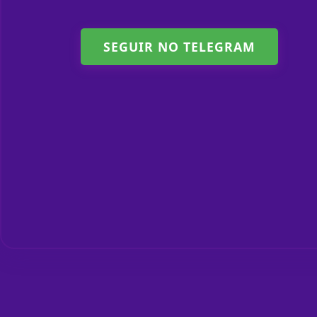
SEGUIR NO TELEGRAM