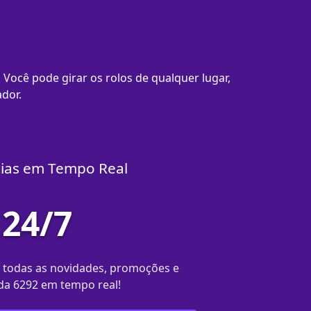
 Você pode girar os rolos de qualquer lugar,
dor.
cias em Tempo Real
24/7
e todas as novidades, promoções e
da 6292 em tempo real!