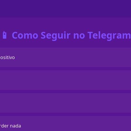
📱 Como Seguir no Telegram
ositivo
erder nada