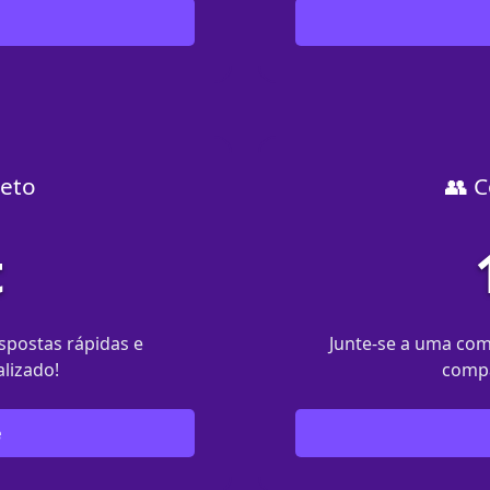
reto
👥 
t
espostas rápidas e
Junte-se a uma com
lizado!
compa
e