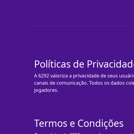
Políticas de Privacida
A 6292 valoriza a privacidade de seus usuá
canais de comunicação. Todos os dados cole
jogadores.
Termos e Condições