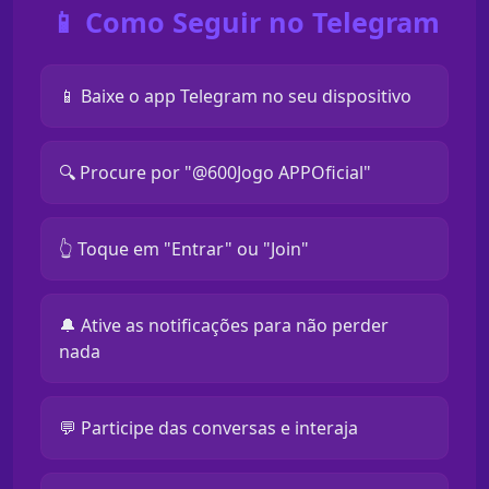
📱 Como Seguir no Telegram
📱 Baixe o app Telegram no seu dispositivo
🔍 Procure por "@600Jogo APPOficial"
👆 Toque em "Entrar" ou "Join"
🔔 Ative as notificações para não perder
nada
💬 Participe das conversas e interaja