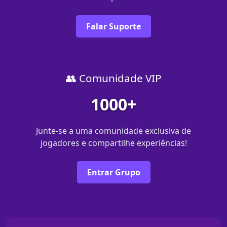
Falar Suporte
👥 Comunidade VIP
1000+
Junte-se a uma comunidade exclusiva de
jogadores e compartilhe experiências!
Entrar Grupo