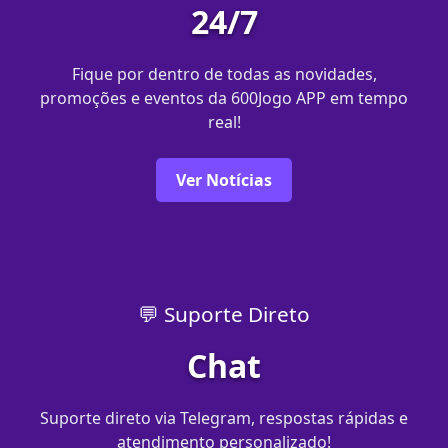
24/7
Fique por dentro de todas as novidades,
promoções e eventos da 600Jogo APP em tempo
real!
Ver Notícias
💬 Suporte Direto
Chat
Suporte direto via Telegram, respostas rápidas e
atendimento personalizado!