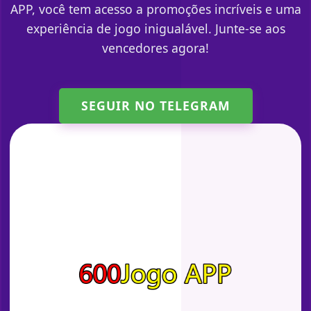
APP, você tem acesso a promoções incríveis e uma
experiência de jogo inigualável. Junte-se aos
vencedores agora!
SEGUIR NO TELEGRAM