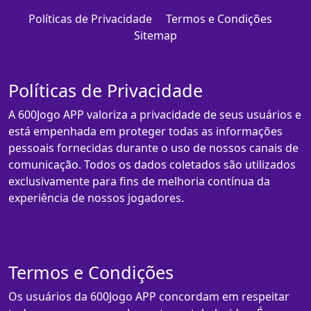
Políticas de Privacidade
Termos e Condições
Sitemap
Políticas de Privacidade
A 600Jogo APP valoriza a privacidade de seus usuários e
está empenhada em proteger todas as informações
pessoais fornecidas durante o uso de nossos canais de
comunicação. Todos os dados coletados são utilizados
exclusivamente para fins de melhoria contínua da
experiência de nossos jogadores.
Termos e Condições
Os usuários da 600Jogo APP concordam em respeitar