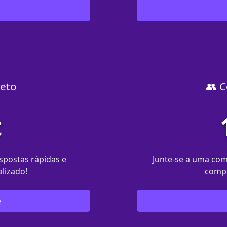
reto
👥 
t
espostas rápidas e
Junte-se a uma com
lizado!
compa
e