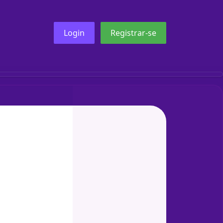
Login
Registrar-se