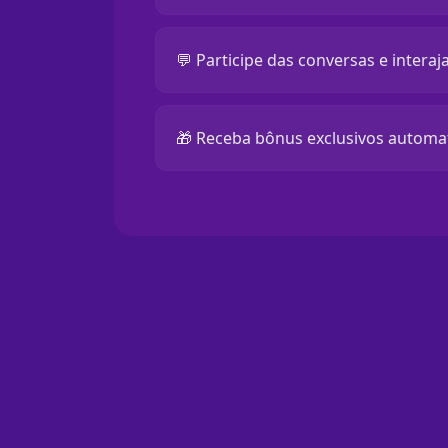
💬 Participe das conversas e interaj
🎁 Receba bônus exclusivos autom