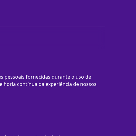
s pessoais fornecidas durante o uso de
elhoria contínua da experiência de nossos