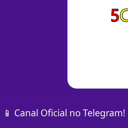
📱 Canal Oficial no Telegram!