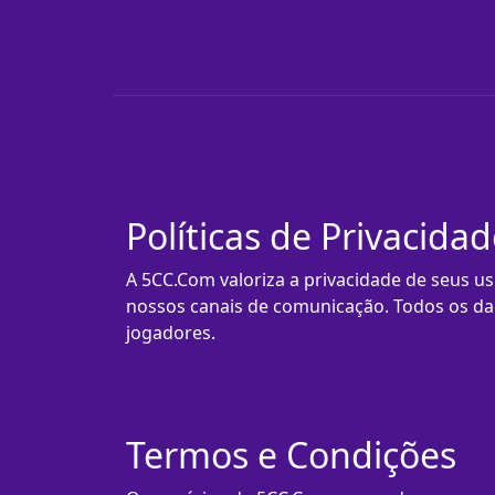
Políticas de Privacida
A 5CC.Com valoriza a privacidade de seus 
nossos canais de comunicação. Todos os dad
jogadores.
Termos e Condições