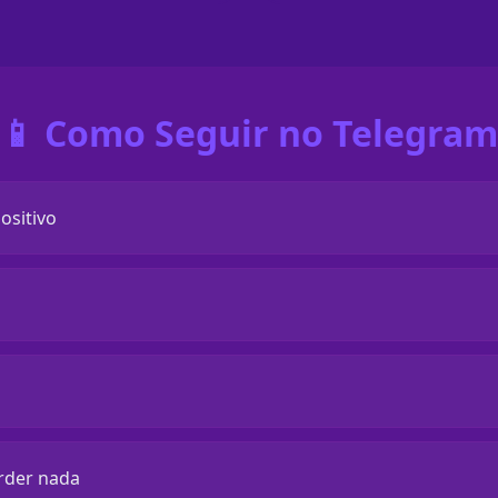
📱 Como Seguir no Telegram
ositivo
erder nada