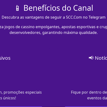
📱 Benefícios do Canal
Descubra as vantagens de seguir a 5CC.Com no Telegram
za jogos de cassino empolgantes, apostas esportivas e cru
desenvolvedores, garantindo máxima qualidade.
sivos
📢 Notí
m, promoções especiais
Fique por dentro d
s únicos!
eventos da