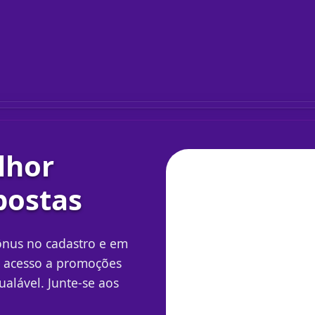
lhor
postas
ônus no cadastro e em
m acesso a promoções
ualável. Junte-se aos