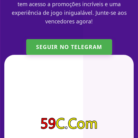
tem acesso a promoções incríveis e uma
experiência de jogo inigualável. Junte-se aos
vencedores agora!
SEGUIR NO TELEGRAM