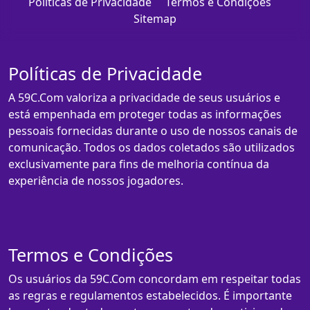
Políticas de Privacidade
Termos e Condições
Sitemap
Políticas de Privacidade
A 59C.Com valoriza a privacidade de seus usuários e
está empenhada em proteger todas as informações
pessoais fornecidas durante o uso de nossos canais de
comunicação. Todos os dados coletados são utilizados
exclusivamente para fins de melhoria contínua da
experiência de nossos jogadores.
Termos e Condições
Os usuários da 59C.Com concordam em respeitar todas
as regras e regulamentos estabelecidos. É importante