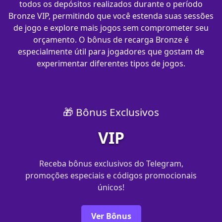
todos os depósitos realizados durante o período
Bronze VIP, permitindo que você estenda suas sessões
de jogo e explore mais jogos sem comprometer seu
orçamento. O bônus de recarga Bronze é
especialmente útil para jogadores que gostam de
experimentar diferentes tipos de jogos.
🎁 Bônus Exclusivos
VIP
Receba bônus exclusivos do Telegram,
promoções especiais e códigos promocionais
únicos!
Ver Bônus