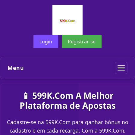
Login
Registrar-se
Menu
📱 599K.Com A Melhor
Plataforma de Apostas
Cadastre-se na 599K.Com para ganhar bônus no
cadastro e em cada recarga. Com a 599K.Com,