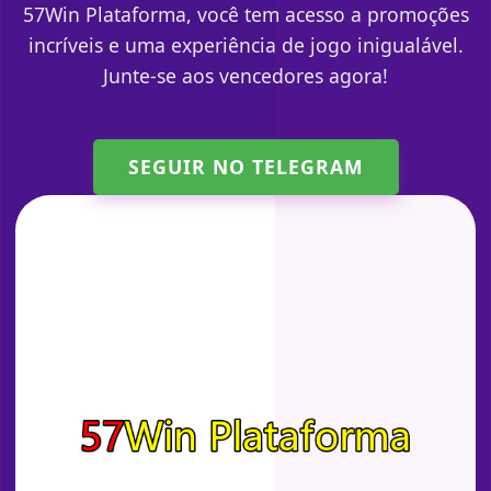
57Win Plataforma, você tem acesso a promoções
incríveis e uma experiência de jogo inigualável.
Junte-se aos vencedores agora!
SEGUIR NO TELEGRAM