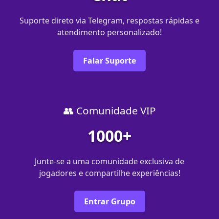
Suporte direto via Telegram, respostas rápidas e
atendimento personalizado!
Falar Suporte
👥 Comunidade VIP
1000+
Junte-se a uma comunidade exclusiva de
jogadores e compartilhe experiências!
Entrar Grupo