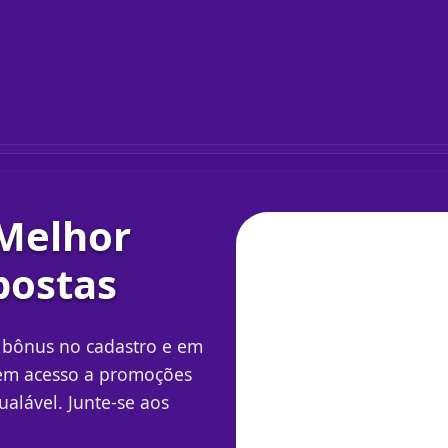
Melhor
postas
 bônus no cadastro e em
tem acesso a promoções
ualável. Junte-se aos