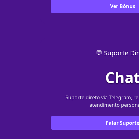
Ver Bônus
💬 Suporte Di
Cha
Suporte direto via Telegram, r
atendimento persona
Falar Suport