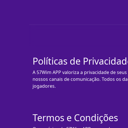
Políticas de Privacida
A 57Wim APP valoriza a privacidade de seu
nossos canais de comunicação. Todos os dad
jogadores.
Termos e Condições