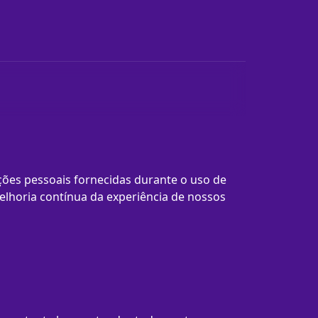
ões pessoais fornecidas durante o uso de
elhoria contínua da experiência de nossos