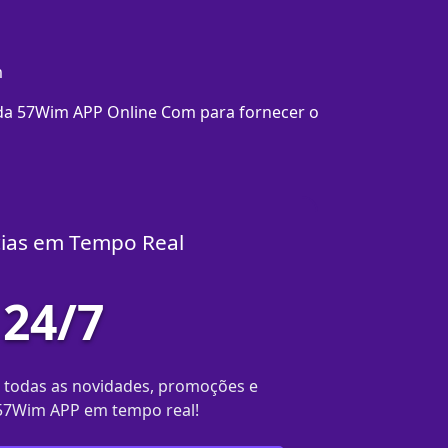
m
 da 57Wim APP Online Com para fornecer o
cias em Tempo Real
24/7
e todas as novidades, promoções e
57Wim APP em tempo real!