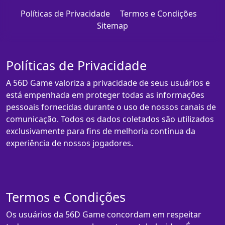
Políticas de Privacidade
Termos e Condições
Sitemap
Políticas de Privacidade
A 56D Game valoriza a privacidade de seus usuários e
está empenhada em proteger todas as informações
pessoais fornecidas durante o uso de nossos canais de
comunicação. Todos os dados coletados são utilizados
exclusivamente para fins de melhoria contínua da
experiência de nossos jogadores.
Termos e Condições
Os usuários da 56D Game concordam em respeitar