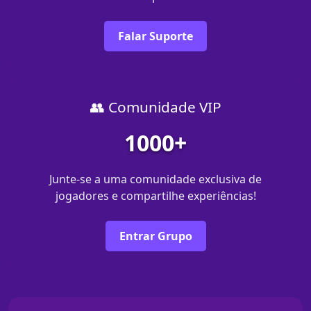
Falar Suporte
👥 Comunidade VIP
1000+
Junte-se a uma comunidade exclusiva de
jogadores e compartilhe experiências!
Entrar Grupo