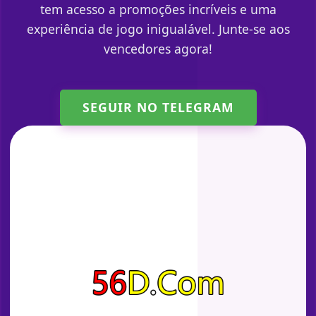
tem acesso a promoções incríveis e uma
experiência de jogo inigualável. Junte-se aos
vencedores agora!
SEGUIR NO TELEGRAM