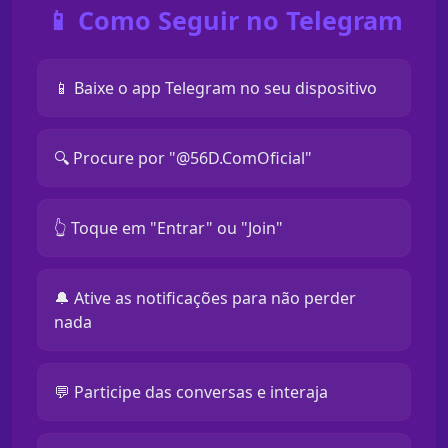
📱 Como Seguir no Telegram
📱 Baixe o app Telegram no seu dispositivo
🔍 Procure por "@56D.ComOficial"
👆 Toque em "Entrar" ou "Join"
🔔 Ative as notificações para não perder
nada
💬 Participe das conversas e interaja