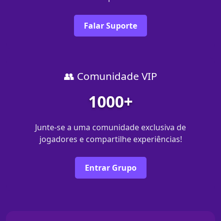
Falar Suporte
👥 Comunidade VIP
1000+
Junte-se a uma comunidade exclusiva de
jogadores e compartilhe experiências!
Entrar Grupo