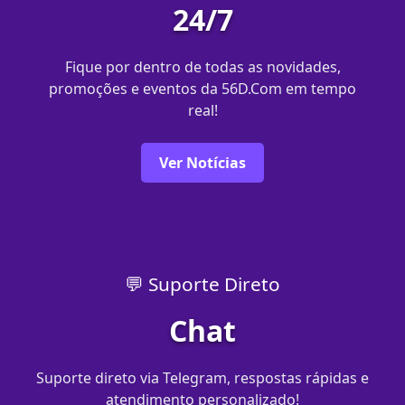
24/7
Fique por dentro de todas as novidades,
promoções e eventos da 56D.Com em tempo
real!
Ver Notícias
💬 Suporte Direto
Chat
Suporte direto via Telegram, respostas rápidas e
atendimento personalizado!