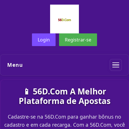
Login
Registrar-se
Menu
📱 56D.Com A Melhor
Plataforma de Apostas
Cadastre-se na 56D.Com para ganhar bônus no
cadastro e em cada recarga. Com a 56D.Com, você