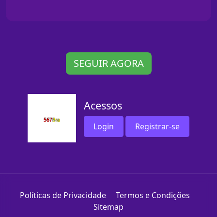
SEGUIR AGORA
Acessos
Login
Registrar-se
Políticas de Privacidade
Termos e Condições
Sitemap