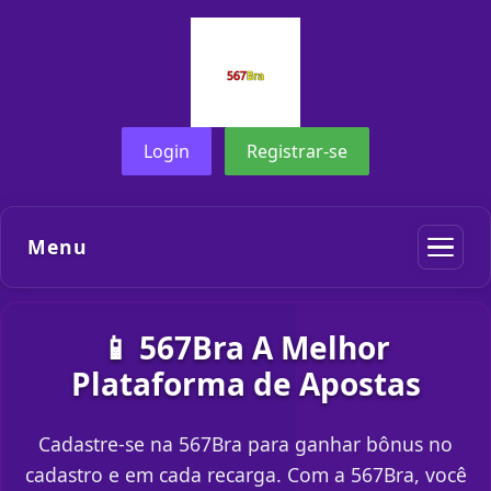
Login
Registrar-se
Menu
📱 567Bra A Melhor
Plataforma de Apostas
Cadastre-se na 567Bra para ganhar bônus no
cadastro e em cada recarga. Com a 567Bra, você