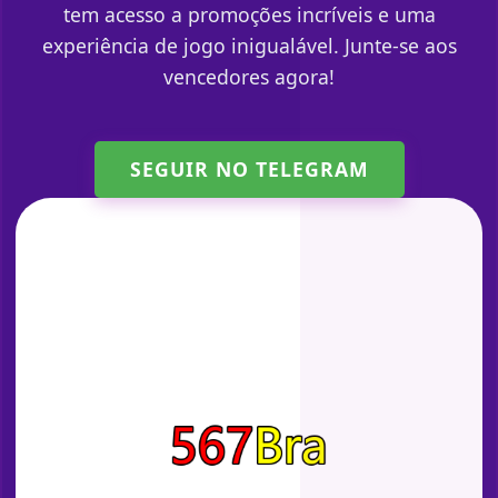
tem acesso a promoções incríveis e uma
experiência de jogo inigualável. Junte-se aos
vencedores agora!
SEGUIR NO TELEGRAM