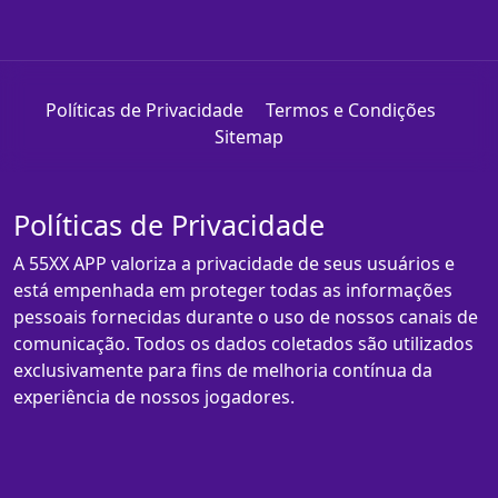
Políticas de Privacidade
Termos e Condições
Sitemap
Políticas de Privacidade
A 55XX APP valoriza a privacidade de seus usuários e
está empenhada em proteger todas as informações
pessoais fornecidas durante o uso de nossos canais de
comunicação. Todos os dados coletados são utilizados
exclusivamente para fins de melhoria contínua da
experiência de nossos jogadores.