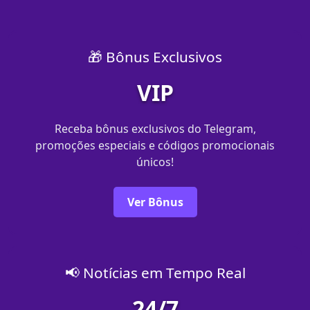
🎁 Bônus Exclusivos
VIP
Receba bônus exclusivos do Telegram,
promoções especiais e códigos promocionais
únicos!
Ver Bônus
📢 Notícias em Tempo Real
24/7