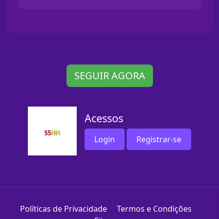
SEGUIR AGORA
Acessos
Login
Registrar-se
Políticas de Privacidade
Termos e Condições