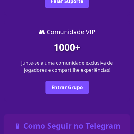
Falar Suporte
👥 Comunidade VIP
1000+
Junte-se a uma comunidade exclusiva de
jogadores e compartilhe experiências!
Entrar Grupo
📱 Como Seguir no Telegram