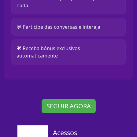
nada
💬 Participe das conversas e interaja
🎁 Receba bônus exclusivos
automaticamente
SEGUIR AGORA
Acessos