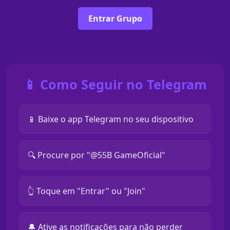
Entrar Grupo
📱 Como Seguir no Telegram
📱 Baixe o app Telegram no seu dispositivo
🔍 Procure por "@55B GameOficial"
👆 Toque em "Entrar" ou "Join"
🔔 Ative as notificações para não perder