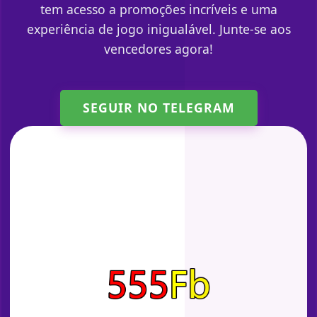
tem acesso a promoções incríveis e uma
experiência de jogo inigualável. Junte-se aos
vencedores agora!
SEGUIR NO TELEGRAM