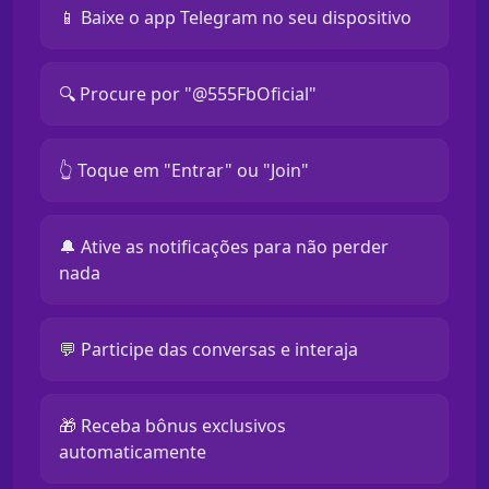
📱 Baixe o app Telegram no seu dispositivo
🔍 Procure por "@555FbOficial"
👆 Toque em "Entrar" ou "Join"
🔔 Ative as notificações para não perder
nada
💬 Participe das conversas e interaja
🎁 Receba bônus exclusivos
automaticamente