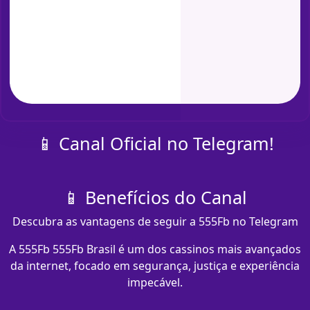
📱 Canal Oficial no Telegram!
📱 Benefícios do Canal
Descubra as vantagens de seguir a 555Fb no Telegram
A 555Fb 555Fb Brasil é um dos cassinos mais avançados
da internet, focado em segurança, justiça e experiência
impecável.