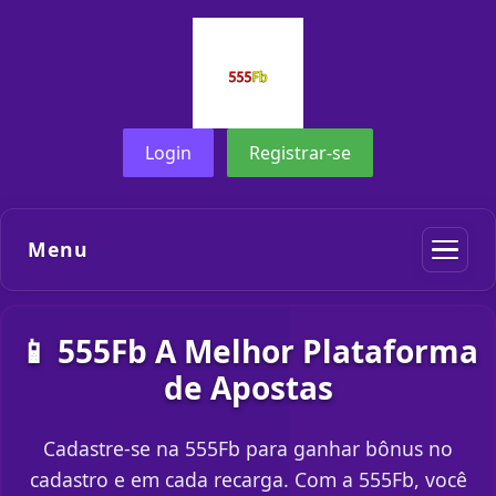
Login
Registrar-se
Menu
📱 555Fb A Melhor Plataforma
de Apostas
Cadastre-se na 555Fb para ganhar bônus no
cadastro e em cada recarga. Com a 555Fb, você