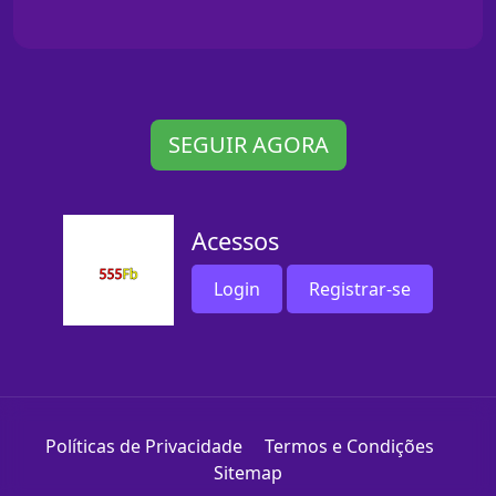
SEGUIR AGORA
Acessos
Login
Registrar-se
Políticas de Privacidade
Termos e Condições
Sitemap