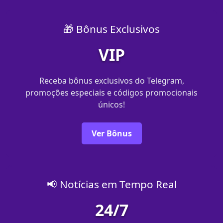
🎁 Bônus Exclusivos
VIP
Receba bônus exclusivos do Telegram,
promoções especiais e códigos promocionais
únicos!
Ver Bônus
📢 Notícias em Tempo Real
24/7