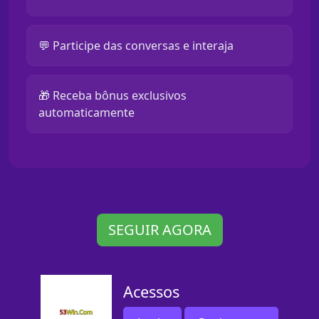
💬 Participe das conversas e interaja
🎁 Receba bônus exclusivos
automaticamente
SEGUIR AGORA
Acessos