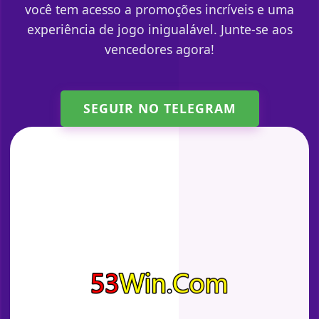
você tem acesso a promoções incríveis e uma
experiência de jogo inigualável. Junte-se aos
vencedores agora!
SEGUIR NO TELEGRAM