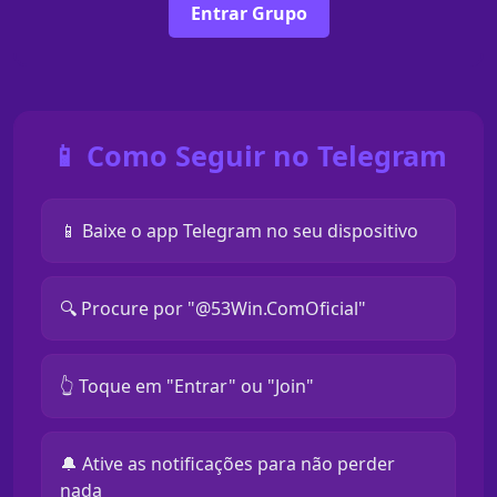
Entrar Grupo
📱 Como Seguir no Telegram
📱 Baixe o app Telegram no seu dispositivo
🔍 Procure por "@53Win.ComOficial"
👆 Toque em "Entrar" ou "Join"
🔔 Ative as notificações para não perder
nada