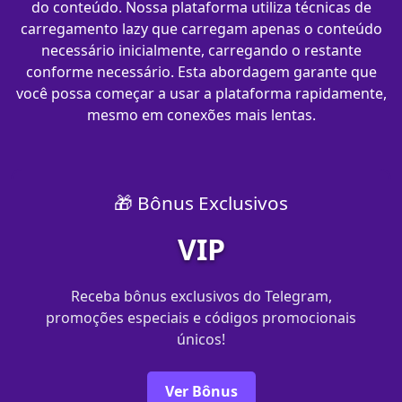
do conteúdo. Nossa plataforma utiliza técnicas de
carregamento lazy que carregam apenas o conteúdo
necessário inicialmente, carregando o restante
conforme necessário. Esta abordagem garante que
você possa começar a usar a plataforma rapidamente,
mesmo em conexões mais lentas.
🎁 Bônus Exclusivos
VIP
Receba bônus exclusivos do Telegram,
promoções especiais e códigos promocionais
únicos!
Ver Bônus