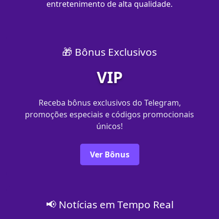
entretenimento de alta qualidade.
🎁 Bônus Exclusivos
VIP
Receba bônus exclusivos do Telegram,
promoções especiais e códigos promocionais
únicos!
Ver Bônus
📢 Notícias em Tempo Real