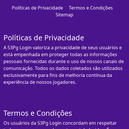
Políticas de Privacidade
Termos e Condições
Sitemap
Políticas de Privacidade
A 53Pg Login valoriza a privacidade de seus usuários e
está empenhada em proteger todas as informações
pessoais fornecidas durante o uso de nossos canais de
comunicação. Todos os dados coletados são utilizados
exclusivamente para fins de melhoria contínua da
experiência de nossos jogadores.
Termos e Condições
Os usuários da 53Pg Login concordam em respeitar