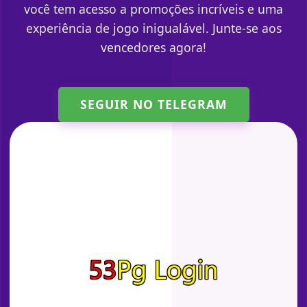
você tem acesso a promoções incríveis e uma
experiência de jogo inigualável. Junte-se aos
vencedores agora!
SEGUIR NO TELEGRAM