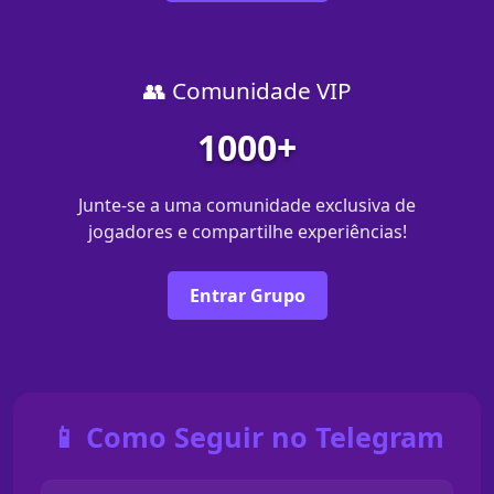
👥 Comunidade VIP
1000+
Junte-se a uma comunidade exclusiva de
jogadores e compartilhe experiências!
Entrar Grupo
📱 Como Seguir no Telegram