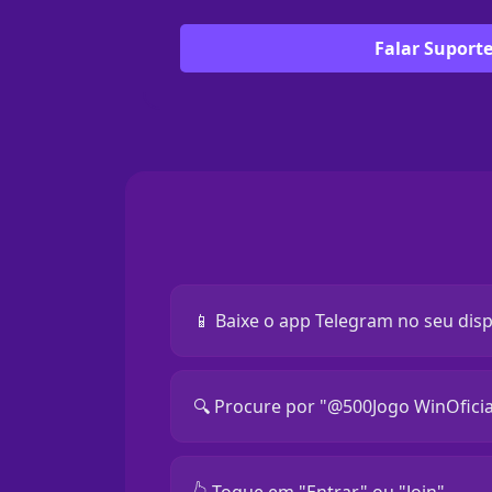
Falar Suport
📱 Baixe o app Telegram no seu disp
🔍 Procure por "@500Jogo WinOficia