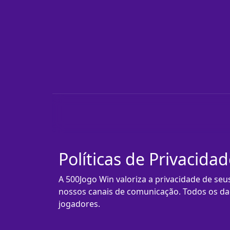
Políticas de Privacida
A 500Jogo Win valoriza a privacidade de se
nossos canais de comunicação. Todos os dad
jogadores.