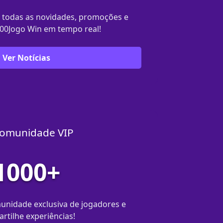
e todas as novidades, promoções e
500Jogo Win em tempo real!
Ver Notícias
Comunidade VIP
1000+
unidade exclusiva de jogadores e
rtilhe experiências!