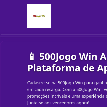
📱 500Jogo Win 
Plataforma de A
Cadastre-se na 500Jogo Win para ganha
em cada recarga. Com a 500Jogo Win, v
promoções incríveis e uma experiência d
Junte-se aos vencedores agora!