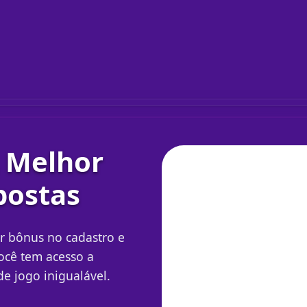
A Melhor
postas
r bônus no cadastro e
ocê tem acesso a
e jogo inigualável.