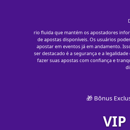
rio fluida que mantém os apostadores info
de apostas disponíveis. Os usuários pode
apostar em eventos já em andamento. Isso
ser destacado é a segurança e a legalidade
fazer suas apostas com confiança e tranq
d
🎁 Bônus Exclu
VIP