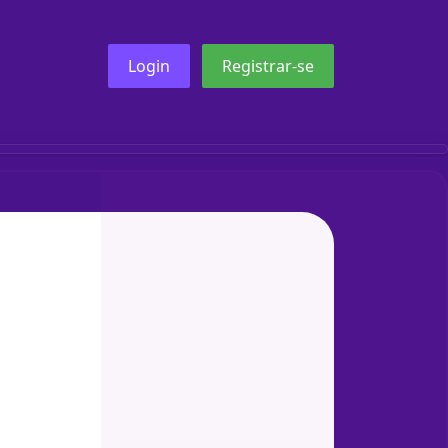
Login
Registrar-se