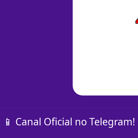
📱 Canal Oficial no Telegram!