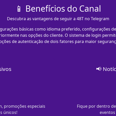
📱 Benefícios do Canal
Descubra as vantagens de seguir a 48T no Telegram
nfigurações básicas como idioma preferido, configurações de
iormente nas opções do cliente. O sistema de login permit
pções de autenticação de dois fatores para maior seguranç
sivos
📢 Notí
m, promoções especiais
Fique por dentro d
s únicos!
eventos