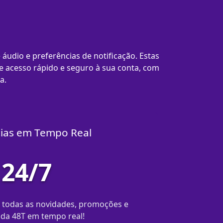
 áudio e preferências de notificação. Estas
e acesso rápido e seguro à sua conta, com
a.
cias em Tempo Real
24/7
e todas as novidades, promoções e
 da 48T em tempo real!