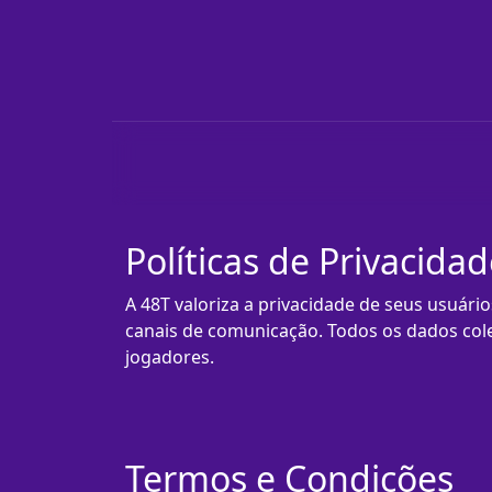
Políticas de Privacida
A 48T valoriza a privacidade de seus usuár
canais de comunicação. Todos os dados cole
jogadores.
Termos e Condições