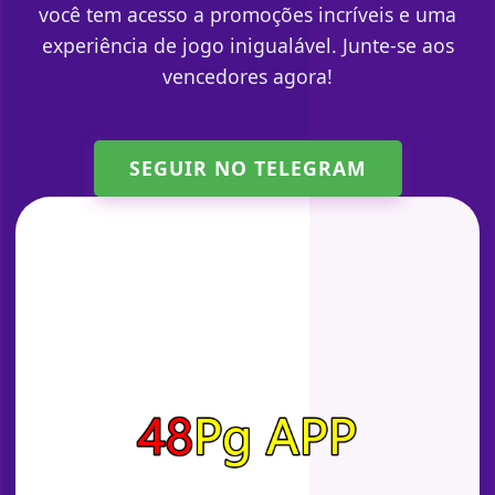
você tem acesso a promoções incríveis e uma
experiência de jogo inigualável. Junte-se aos
vencedores agora!
SEGUIR NO TELEGRAM