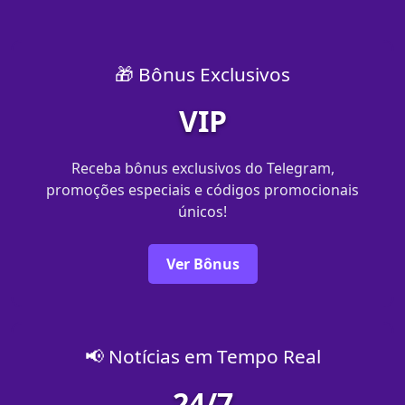
🎁 Bônus Exclusivos
VIP
Receba bônus exclusivos do Telegram,
promoções especiais e códigos promocionais
únicos!
Ver Bônus
📢 Notícias em Tempo Real
24/7