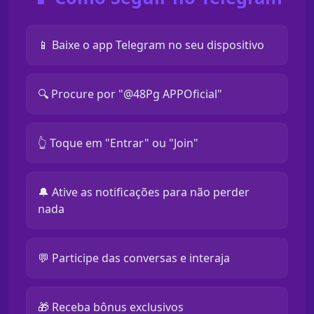
📱 Baixe o app Telegram no seu dispositivo
🔍 Procure por "@48Pg APPOficial"
👆 Toque em "Entrar" ou "Join"
🔔 Ative as notificações para não perder
nada
💬 Participe das conversas e interaja
🎁 Receba bônus exclusivos