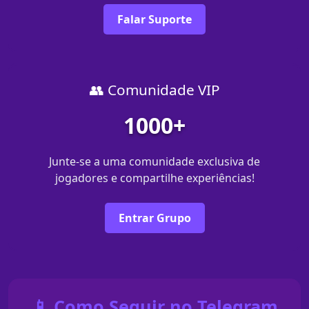
Falar Suporte
👥 Comunidade VIP
1000+
Junte-se a uma comunidade exclusiva de
jogadores e compartilhe experiências!
Entrar Grupo
📱 Como Seguir no Telegram