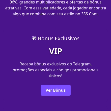
96%, grandes multiplicadores e ofertas de bônus
atrativas. Com essa variedade, cada jogador encontra
algo que combina com seu estilo no 3SS Com.
🎁 Bônus Exclusivos
VIP
Receba bônus exclusivos do Telegram,
promoções especiais e códigos promocionais
únicos!
Ver Bônus