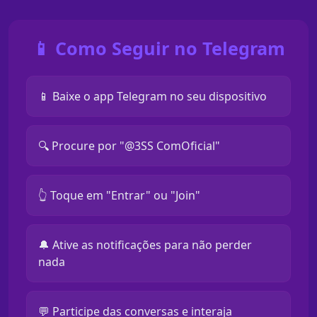
📱 Como Seguir no Telegram
📱 Baixe o app Telegram no seu dispositivo
🔍 Procure por "@3SS ComOficial"
👆 Toque em "Entrar" ou "Join"
🔔 Ative as notificações para não perder
nada
💬 Participe das conversas e interaja