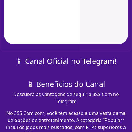
📱 Canal Oficial no Telegram!
📱 Benefícios do Canal
Descubra as vantagens de seguir a 3SS Com no
Telegram
No 3SS Com com​, você tem acesso a uma vasta gama
de opções de entretenimento. A categoria “Popular”
inclui os jogos mais buscados, com RTPs superiores a