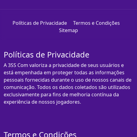
Políticas de Privacidade
Termos e Condições
Sitemap
Políticas de Privacidade
A 3SS Com valoriza a privacidade de seus usuários e
está empenhada em proteger todas as informações
pessoais fornecidas durante o uso de nossos canais de
comunicação. Todos os dados coletados são utilizados
exclusivamente para fins de melhoria contínua da
experiência de nossos jogadores.
Termos e Condições