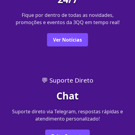
Fique por dentro de todas as novidades,
promoções e eventos da 3QQ em tempo real!
Ver Notícias
💬 Suporte Direto
Chat
Suporte direto via Telegram, respostas rápidas e
atendimento personalizado!