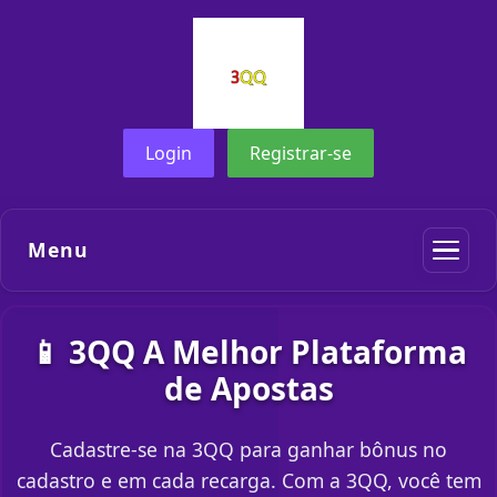
Login
Registrar-se
Menu
📱 3QQ A Melhor Plataforma
de Apostas
Cadastre-se na 3QQ para ganhar bônus no
cadastro e em cada recarga. Com a 3QQ, você tem