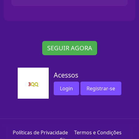
SEGUIR AGORA
Acessos
Login
Registrar-se
Políticas de Privacidade
Termos e Condições