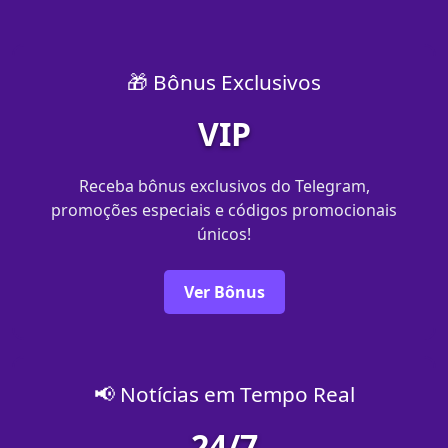
🎁 Bônus Exclusivos
VIP
Receba bônus exclusivos do Telegram,
promoções especiais e códigos promocionais
únicos!
Ver Bônus
📢 Notícias em Tempo Real
24/7