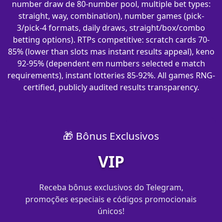
number draw de 80-number pool, multiple bet types:
straight, way, combination), number games (pick-
3/pick-4 formats, daily draws, straight/box/combo
betting options). RTPs competitive: scratch cards 70-
85% (lower than slots mas instant results appeal), keno
92-95% (dependent em numbers selected e match
requirements), instant lotteries 85-92%. All games RNG-
certified, publicly audited results transparency.
🎁 Bônus Exclusivos
VIP
Receba bônus exclusivos do Telegram,
promoções especiais e códigos promocionais
únicos!