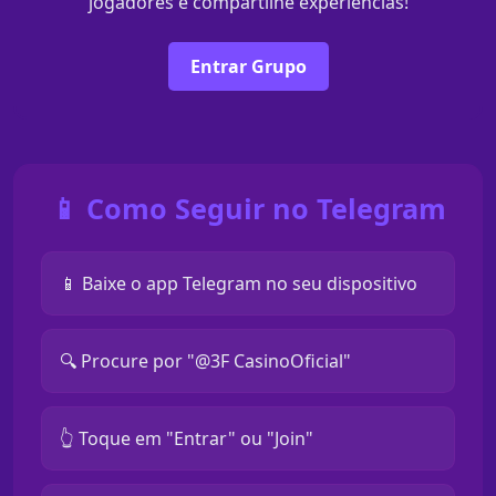
jogadores e compartilhe experiências!
Entrar Grupo
📱 Como Seguir no Telegram
📱 Baixe o app Telegram no seu dispositivo
🔍 Procure por "@3F CasinoOficial"
👆 Toque em "Entrar" ou "Join"