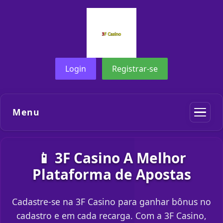
Login
Registrar-se
Menu
📱 3F Casino A Melhor
Plataforma de Apostas
Cadastre-se na 3F Casino para ganhar bônus no
cadastro e em cada recarga. Com a 3F Casino,