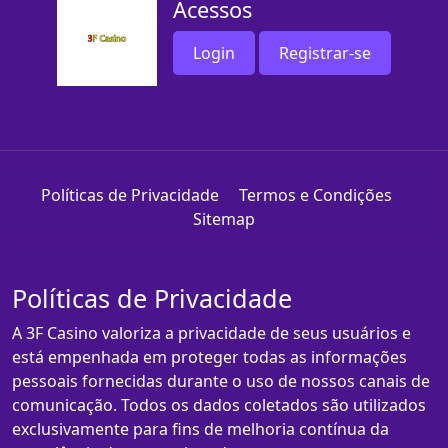
Acessos
Login
Registrar-se
Políticas de Privacidade
Termos e Condições
Sitemap
Políticas de Privacidade
A 3F Casino valoriza a privacidade de seus usuários e
está empenhada em proteger todas as informações
pessoais fornecidas durante o uso de nossos canais de
comunicação. Todos os dados coletados são utilizados
exclusivamente para fins de melhoria contínua da