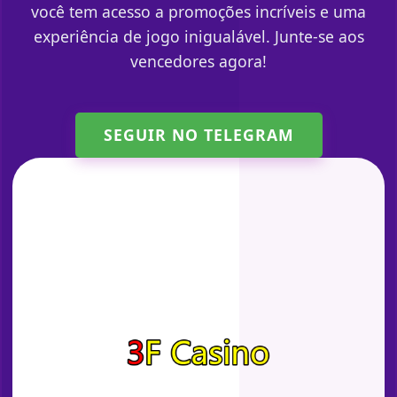
você tem acesso a promoções incríveis e uma
experiência de jogo inigualável. Junte-se aos
vencedores agora!
SEGUIR NO TELEGRAM