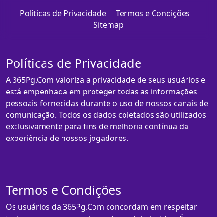
Políticas de Privacidade
Termos e Condições
Sitemap
Políticas de Privacidade
A 365Pg.Com valoriza a privacidade de seus usuários e
está empenhada em proteger todas as informações
pessoais fornecidas durante o uso de nossos canais de
comunicação. Todos os dados coletados são utilizados
exclusivamente para fins de melhoria contínua da
experiência de nossos jogadores.
Termos e Condições
Os usuários da 365Pg.Com concordam em respeitar