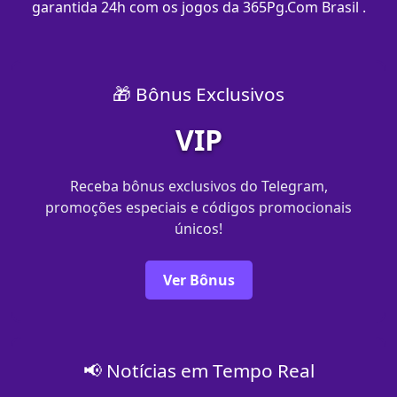
garantida 24h com os jogos da 365Pg.Com Brasil .
🎁 Bônus Exclusivos
VIP
Receba bônus exclusivos do Telegram,
promoções especiais e códigos promocionais
únicos!
Ver Bônus
📢 Notícias em Tempo Real