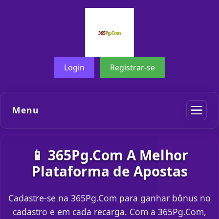
Login
Registrar-se
Menu
📱 365Pg.Com A Melhor
Plataforma de Apostas
Cadastre-se na 365Pg.Com para ganhar bônus no
cadastro e em cada recarga. Com a 365Pg.Com,