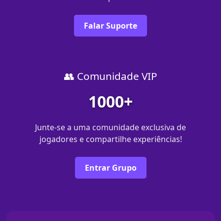
Falar Suporte
👥 Comunidade VIP
1000+
Junte-se a uma comunidade exclusiva de
jogadores e compartilhe experiências!
Entrar Grupo