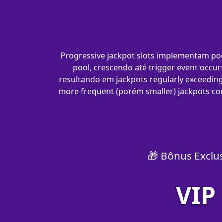
Progressive jackpot slots implementam poo
pool, crescendo até trigger event occ
resultando em jackpots regularly exceeding
more frequent (porém smaller) jackpots co
🎁 Bônus Exclu
VIP