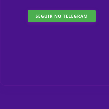
SEGUIR NO TELEGRAM