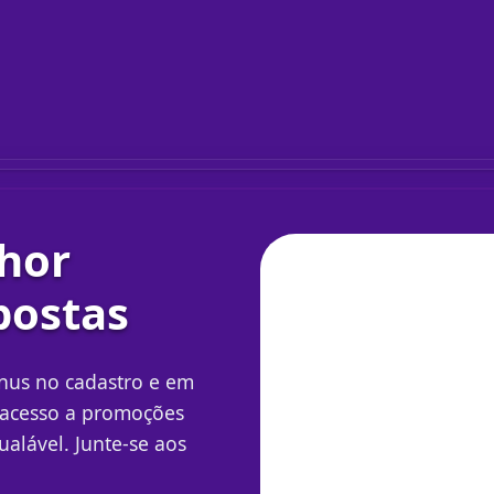
lhor
postas
nus no cadastro e em
 acesso a promoções
ualável. Junte-se aos