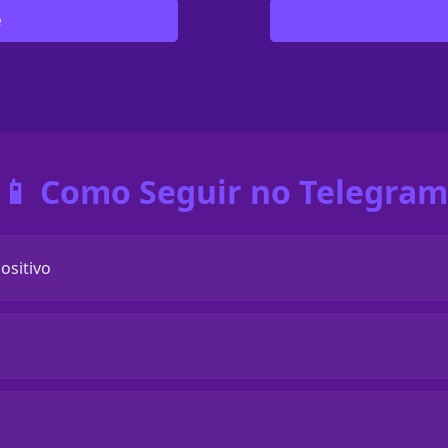
e
📱 Como Seguir no Telegram
ositivo