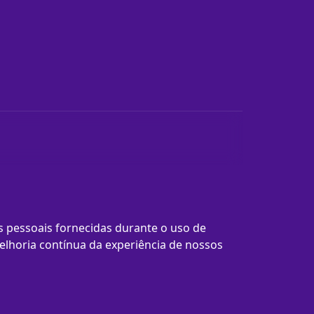
s pessoais fornecidas durante o uso de
elhoria contínua da experiência de nossos