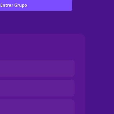
Entrar Grupo