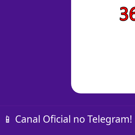
📱 Canal Oficial no Telegram!