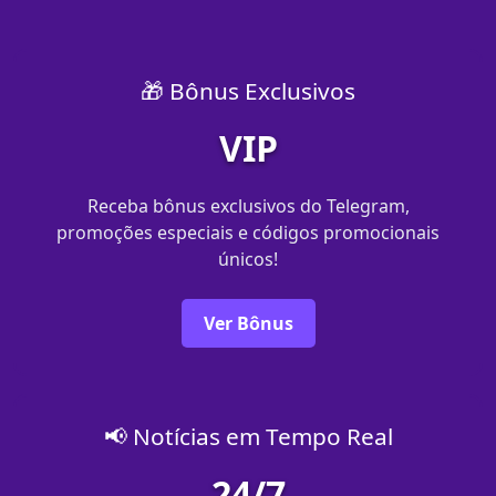
🎁 Bônus Exclusivos
VIP
Receba bônus exclusivos do Telegram,
promoções especiais e códigos promocionais
únicos!
Ver Bônus
📢 Notícias em Tempo Real
24/7