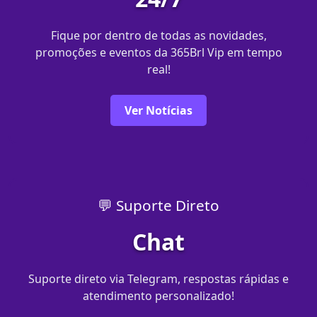
Fique por dentro de todas as novidades,
promoções e eventos da 365Brl Vip em tempo
real!
Ver Notícias
💬 Suporte Direto
Chat
Suporte direto via Telegram, respostas rápidas e
atendimento personalizado!