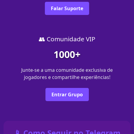
Falar Suporte
👥 Comunidade VIP
1000+
Junte-se a uma comunidade exclusiva de
jogadores e compartilhe experiências!
Entrar Grupo
📱 Como Seguir no Telegram