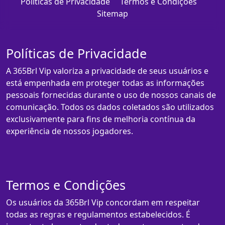
Políticas de Privacidade
Termos e Condições
Sitemap
Políticas de Privacidade
A 365Brl Vip valoriza a privacidade de seus usuários e
está empenhada em proteger todas as informações
pessoais fornecidas durante o uso de nossos canais de
comunicação. Todos os dados coletados são utilizados
exclusivamente para fins de melhoria contínua da
experiência de nossos jogadores.
Termos e Condições
Os usuários da 365Brl Vip concordam em respeitar
todas as regras e regulamentos estabelecidos. É