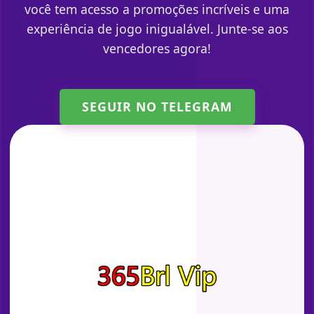
você tem acesso a promoções incríveis e uma
experiência de jogo inigualável. Junte-se aos
vencedores agora!
SEGUIR NO TELEGRAM