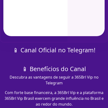
📱 Canal Oficial no Telegram!
📱 Benefícios do Canal
Descubra as vantagens de seguir a 365Brl Vip no
Telegram
Com forte base financeira, a 365Brl Vip e a plataforma
365Brl Vip Brasil exercem grande influência no Brasil e
ao redor do mundo.