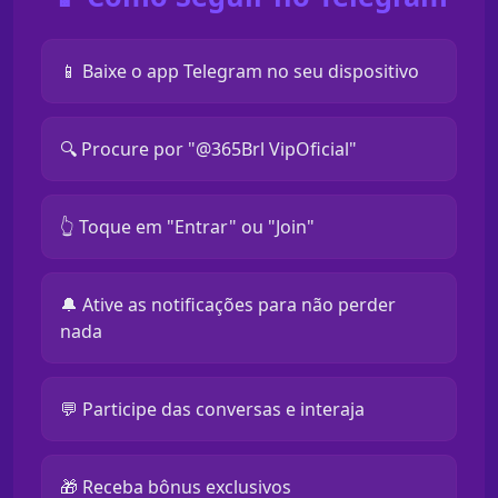
📱 Baixe o app Telegram no seu dispositivo
🔍 Procure por "@365Brl VipOficial"
👆 Toque em "Entrar" ou "Join"
🔔 Ative as notificações para não perder
nada
💬 Participe das conversas e interaja
🎁 Receba bônus exclusivos