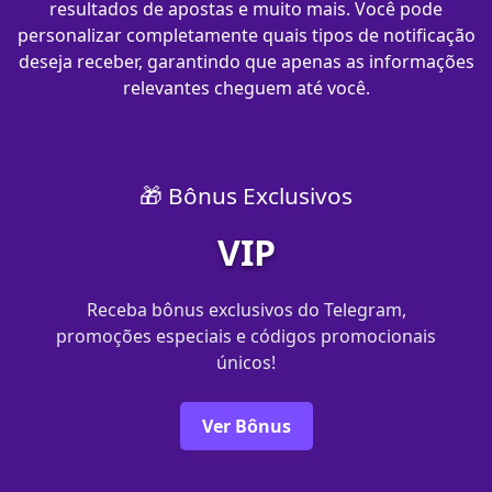
resultados de apostas e muito mais. Você pode
personalizar completamente quais tipos de notificação
deseja receber, garantindo que apenas as informações
relevantes cheguem até você.
🎁 Bônus Exclusivos
VIP
Receba bônus exclusivos do Telegram,
promoções especiais e códigos promocionais
únicos!
Ver Bônus