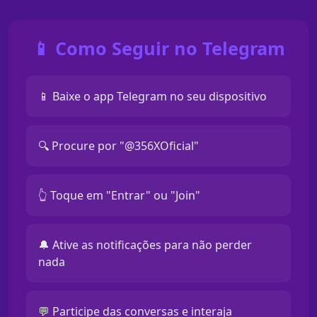
📱 Como Seguir no Telegram
📱 Baixe o app Telegram no seu dispositivo
🔍 Procure por "@356XOficial"
👆 Toque em "Entrar" ou "Join"
🔔 Ative as notificações para não perder
nada
💬 Participe das conversas e interaja