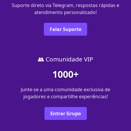
Suporte direto via Telegram, respostas rápidas e
atendimento personalizado!
Falar Suporte
👥 Comunidade VIP
1000+
Junte-se a uma comunidade exclusiva de
jogadores e compartilhe experiências!
Entrar Grupo