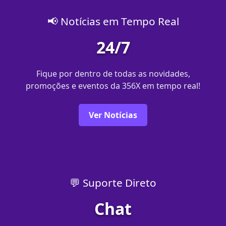
📢 Notícias em Tempo Real
24/7
Fique por dentro de todas as novidades,
promoções e eventos da 356X em tempo real!
Ver Notícias
💬 Suporte Direto
Chat