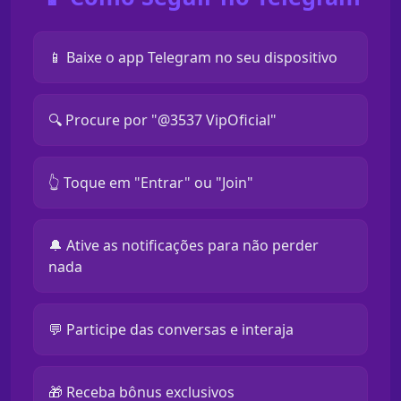
📱 Baixe o app Telegram no seu dispositivo
🔍 Procure por "@3537 VipOficial"
👆 Toque em "Entrar" ou "Join"
🔔 Ative as notificações para não perder
nada
💬 Participe das conversas e interaja
🎁 Receba bônus exclusivos