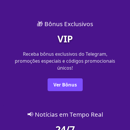
🎁 Bônus Exclusivos
VIP
Receba bônus exclusivos do Telegram,
promoções especiais e códigos promocionais
únicos!
Ver Bônus
📢 Notícias em Tempo Real
24/7