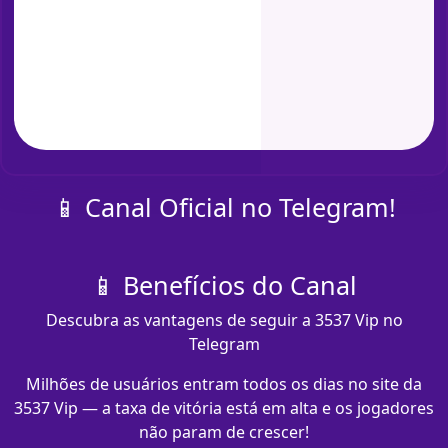
📱 Canal Oficial no Telegram!
📱 Benefícios do Canal
Descubra as vantagens de seguir a 3537 Vip no
Telegram
Milhões de usuários entram todos os dias no site da
3537 Vip — a taxa de vitória está em alta e os jogadores
não param de crescer!