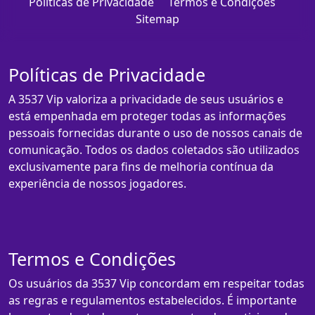
Políticas de Privacidade
Termos e Condições
Sitemap
Políticas de Privacidade
A 3537 Vip valoriza a privacidade de seus usuários e
está empenhada em proteger todas as informações
pessoais fornecidas durante o uso de nossos canais de
comunicação. Todos os dados coletados são utilizados
exclusivamente para fins de melhoria contínua da
experiência de nossos jogadores.
Termos e Condições
Os usuários da 3537 Vip concordam em respeitar todas
as regras e regulamentos estabelecidos. É importante