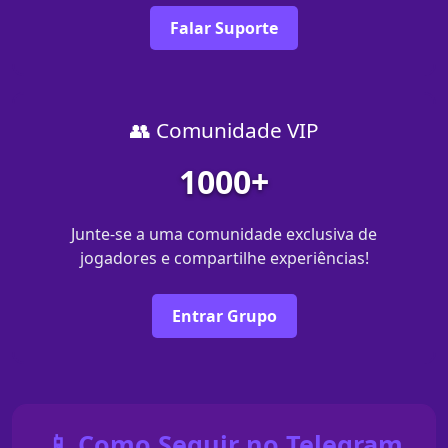
Falar Suporte
👥 Comunidade VIP
1000+
Junte-se a uma comunidade exclusiva de
jogadores e compartilhe experiências!
Entrar Grupo
📱 Como Seguir no Telegram